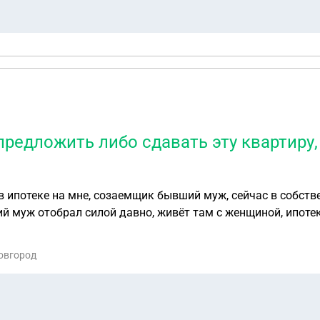
предложить либо сдавать эту квартиру,
в ипотеке на мне, созаемщик бывший муж, сейчас в собств
 муж отобрал силой давно, живёт там с женщиной, ипотек
ь эту квартиру, либо пусть выкупает и живёт дальше спок
т - есть
Новгород