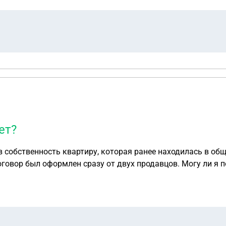
ет?
 собственность квартиру, которая ранее находилась в общ
оговор был оформлен сразу от двух продавцов. Могу ли я 
е положен налоговый вычет, то как и на какую сумму до
 в декларации, общая, как указана в договоре, или полов