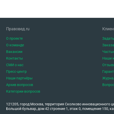
Правовед.ru
Клие
О проекте
Задать
О команде
Заказа
Вакансии
Часты
Контакты
Наши 
СМИ о нас
Отзыв
Пресс-центр
Гаран
Наши партнёры
Журна
Архив вопросов
Вопро
Категории вопросов
121205, город Москва, территория Сколково инновационного ц
Большой бульвар, дом 42 строение 1, этаж 0, помещение 150, ка