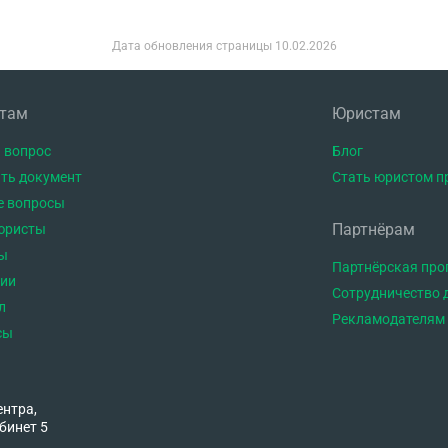
Дата обновления страницы
10.02.2026
нтам
Юристам
 вопрос
Блог
ть документ
Стать юристом п
е вопросы
Партнёрам
юристы
ы
Партнёрская пр
тии
Сотрудничество 
л
Рекламодателям
сы
ентра,
бинет 5