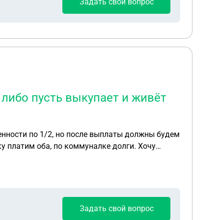
Задать свой вопрос
 либо пусть выкупает и живёт
енности по 1/2, но после выплаты должны будем
у платим оба, по коммуналке долги. Хочу
ойно. Что можно сделать и как?
Задать свой вопрос