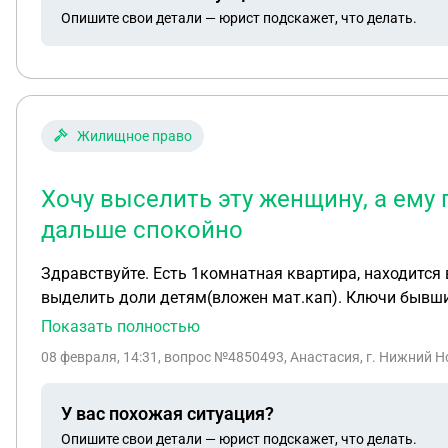
Опишите свои детали — юрист подскажет, что делать.
Жилищное право
Хочу выселить эту женщину, а ему 
дальше спокойно
Здравствуйте. Есть 1комнатная квартира, находится 
выделить доли детям(вложен мат.кап). Ключи бывший
выселить эту женщину, а ему предложить либо сдават
Показать полностью
Доказательства о том, что она там не в гостях, а живё
08 февраля, 14:31
, вопрос №4850493, Анастасия, г. Нижний 
У вас похожая ситуация?
Опишите свои детали — юрист подскажет, что делать.