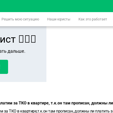
Решить мою ситуацию
Наши юристы
Как это работает
 👨🏻‍⚖️
ать дальше.
!
латим за ТКО в квартире, т.к.он там прописан, должны ли
м за ТКО в квартире,т.к.он там прописан, должны ли платить з