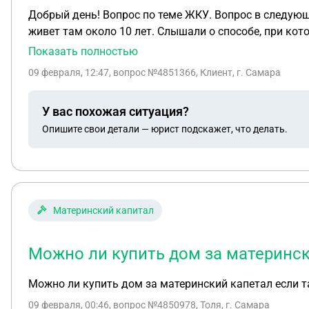
Добрый день! Вопрос по теме ЖКУ. Вопрос в следующем, есть ли возможность списать долги по ЖКУ с одного из прописанных в квартире людей? ТК он не
живет там около 10 лет. Слышали о способе, при котором можно взять с соседей показания о его проживании, и подать в суд на списание долгов. Заранее
спасибо.
Показать полностью
09 февраля, 12:47
, вопрос №4851366, Клиент, г. Самара
У вас похожая ситуация?
Опишите свои детали — юрист подскажет, что делать.
Материнский капитал
Можно ли купить дом за материнск
Можно ли купить дом за материнский капетал если т
09 февраля, 00:46
, вопрос №4850978, Толя, г. Самара