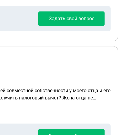
Задать свой вопрос
ей совместной собственности у моего отца и его
получить налоговый вычет? Жена отца не
лжна быть оформлена налоговая декларация?
ина стоимости, которая относилась к доли