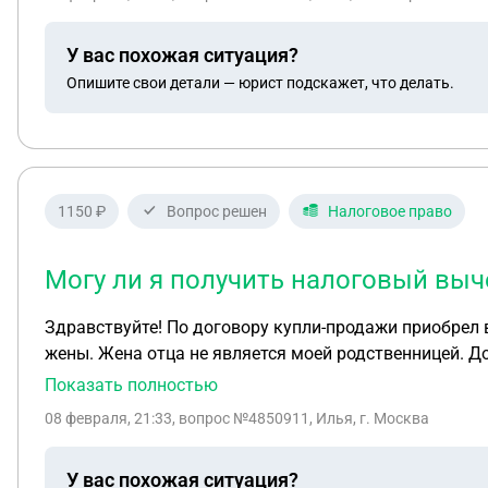
У вас похожая ситуация?
Опишите свои детали — юрист подскажет, что делать.
1150 ₽
Вопрос решен
Налоговое право
Могу ли я получить налоговый выч
Здравствуйте! По договору купли-продажи приобрел в
жены. Жена отца не является моей родственницей. Д
является для меня взаимозависимым лицом. Если мн
Показать полностью
Какая сумма для расчета вычета должна быть указана
08 февраля, 21:33
, вопрос №4850911, Илья, г. Москва
жены отца?
У вас похожая ситуация?