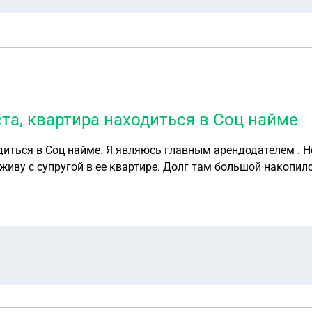
а, квартира находиться в Соц найме
иться в Соц найме. Я являюсь главным арендодателем . Но
живу с супругой в ее квартире. Долг там большой накопил
то я могу в этой ситуации сделать