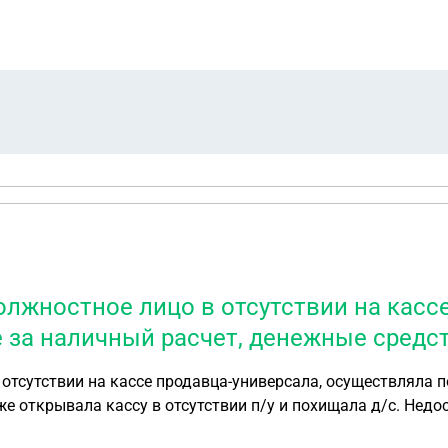
л и его даже не отправляли все это время. Я написал в подд
о меня дозвонилась женщина с номера на который я перево
обрести телефон не имеет банковских карт (долги, кредиты
 мамы, куда я перевел деньги . В итоге этой женщине забло
ет обратно перевести мои денежные средства. Как поступить, чтобы вернуть свои средс
лжностное лицо в отсутствии на кассе
 за наличный расчет, денежные средст
тсутствии на кассе продавца-универсала, осуществляла по
же открывала кассу в отсутствии п/у и похищала д/с. Недо
сультируйте, пожалуйста