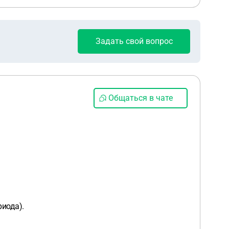
Задать свой вопрос
Общаться в чате
риода).