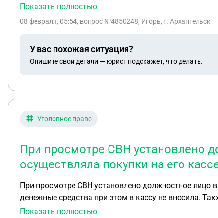
телефон уже где-то в пути и телефон так и не получи
Показать полностью
не вернул сказали нужно писать в полицию. После д
08 февраля, 05:54
, вопрос №4850248, Игорь, г. Архангельск
причастна ко всему. Человек, у которого я хотел при
можно перевести деньги, а этот друг дал номер своей
У вас похожая ситуация?
мож
Опишите свои детали — юрист подскажет, что делать.
Уголовное право
При просмотре СВН установлено до
осуществляла покупки на его кассе
При просмотре СВН установлено должностное лицо в о
денежные средства при этом в кассу не вносила. Так
Будет уволена. Подано заявление в полицию. Прокон
Показать полностью