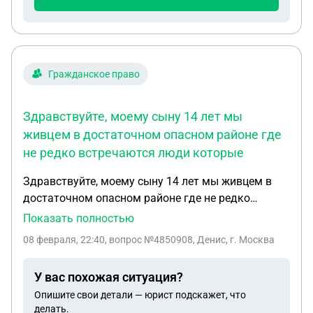
Гражданское право
Здравствуйте, моему сыну 14 лет мы
живцем в достаточном опасном районе где
не редко встречаются люди которые
Здравствуйте, моему сыну 14 лет мы живцем в
достаточном опасном районе где не редко
встречаются люди которые могу приченить вред
Показать полностью
какое оружие для самообороны можно
08 февраля, 22:40
, вопрос №4850908, Денис, г. Москва
приобрести ребенку чтобы не было проблем с
законом
У вас похожая ситуация?
Опишите свои детали — юрист подскажет, что
делать.