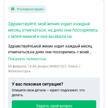
Уголовное право
Здравствуйте, мой жених ходит каждый
месяц отмечаться, на днях они поссорились
с моей мамой и она вызвала на
Здравствуйте,мой жених ходит каждый месяц
отмечаться,на днях они поссорились с моей
мамой и она вызвала на него полицию " типо он
Показать полностью
каждый пьёт" но он работает каждый день без
09 февраля, 14:44
, вопрос №4851527, Олеся, г.
выходных,сегодня у него суд, могут ли его
Железногорск
закрыть или отправят домой?
У вас похожая ситуация?
Опишите свои детали — юрист подскажет, что
делать.
Задать свой вопрос