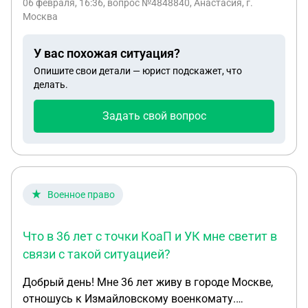
06 февраля, 16:36
, вопрос №4848840, Анастасия, г.
правоустанавливающим документом. Как
нужно поменять военный билет из-за смены
Москва
действовать в такой ситуации? Получая участок,
фамилии. Военкомат мне отказывает, т.к я не
у нас не было информации что могут возникнуть
снята там с учета. Им нужен штампик в военном
У вас похожая ситуация?
такие проблемы, или что на месте нового участка
билете о снятии. Они меня посылают ехать туда,
Опишите свои детали — юрист подскажет, что
есть архивные участки.
что очень проблематично при наличии
делать.
маленького ребенка. Как это сделать удаленно?
Задать свой вопрос
Военное право
Что в 36 лет с точки КоаП и УК мне светит в
связи с такой ситуацией?
Добрый день! Мне 36 лет живу в городе Москве,
отношусь к Измайловскому военкомату.