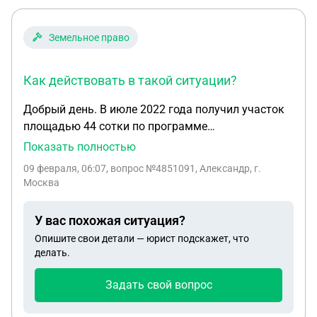
Земельное право
Как действовать в такой ситуации?
Добрый день. В июле 2022 года получил участок
площадью 44 сотки по программе
Дальневосточный гектар, зарегистрирован
Показать полностью
договор безвозмездного пользования на 5 лет
09 февраля, 06:07
, вопрос №4851091, Александр, г.
(договор зарегистрирован в Росреестре). При
Москва
подаче документов на программу,
администрация Надежденска (Приморский край)
У вас похожая ситуация?
вынесла положительное решение и началось
Опишите свои детали — юрист подскажет, что
формление. На момент оформления не было ни
делать.
каких факторов мешающих оформлению нового
участка. Сейчас другое лицо подало иск с
Задать свой вопрос
требованием аннулировать мой участок. Суть
иска следующая, лицу было выделен участок 15