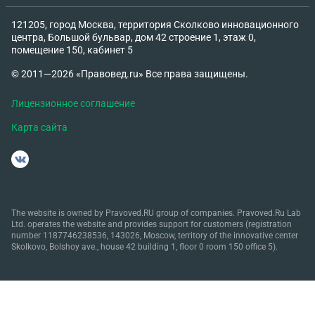
121205, город Москва, территория Сколково инновационного
центра, Большой бульвар, дом 42 строение 1, этаж 0,
помещение 150, кабинет 5
© 2011—2026 «Правовед.ru» Все права защищены.
Лицензионное соглашение
Карта сайта
The website is owned by Pravoved.RU group of companies. Pravoved.Ru Lab
Ltd. operates the website and provides support for customers (registration
number 1187746238536, 143026, Moscow, territory of the innovative center
Skolkovo, Bolshoy ave., house 42 building 1, floor 0 room 150 office 5).