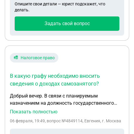
протокол и что мне лучше сказать в суде если
Опишите свои детали — юрист подскажет, что
есть возможность облегчить штраф? Заранее
делать.
спасибо.
Задать свой вопрос
Налоговое право
В какую графу необходимо вносить
сведения о доходах самозанятого?
Добрый вечер. В связи с планируемым
назначением на должность государственного
гражданского служащего необоходимо заполнить
Показать полностью
справку о доходах в СПО Справки БК. Помимо
06 февраля, 19:49
, вопрос №4849114, Евгения, г. Москва
работы по трудовому договору вела
деятельность самозанятого, в свящи с чем в