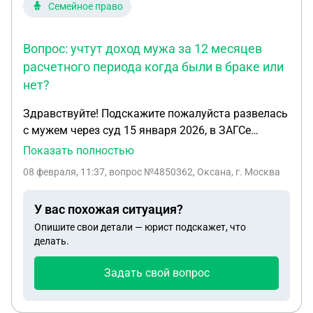
Семейное право
Вопрос: учтут доход мужа за 12 месяцев
расчетного периода когда были в браке или
нет?
Здравствуйте! Подскажите пожалуйста развелась
с мужем через суд 15 января 2026, в ЗАГСе
получила свидетельство 03 февраля 2026. Хочу
Показать полностью
подать на единое пособие. Вопрос: учтут доход
08 февраля, 11:37
, вопрос №4850362, Оксана, г. Москва
мужа за 12 месяцев расчетного периода когда
были в браке или нет? Спасибо заранее!
У вас похожая ситуация?
Опишите свои детали — юрист подскажет, что
делать.
Задать свой вопрос