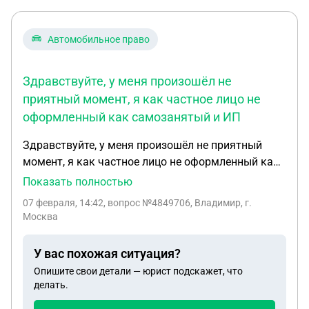
Автомобильное право
Здравствуйте, у меня произошёл не
приятный момент, я как частное лицо не
оформленный как самозанятый и ИП
Здравствуйте, у меня произошёл не приятный
момент, я как частное лицо не оформленный как
самозанятый и ИП решил потаксовать вошёл В
Показать полностью
приложение такси МАКСИМ и взял заявку отвёз
07 февраля, 14:42
, вопрос №4849706, Владимир, г.
пассажира от места до места и на конечном
Москва
адресе меня остановили со сотрудники ДПС для
проверки документов, после остановки пассажир
У вас похожая ситуация?
вышел и пошёл в неизвестном направлении,
Опишите свои детали — юрист подскажет, что
сотрудник ДПС пригласил меня в их автомобиль,
делать.
проверили документы сказали все в порядке и