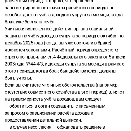
расчётный период.
Тот факт, что брак был
зарегистрирован не с начала расчётного периода, не
освобождает от учёта доходов супруга за месяцы, когда
брак уже был заключён
.
Учитывая изложенное, действия органа социальной
защиты по учёту доходов супруга за период с октября по
декабрь 2025 года (когда вы уже состояли в браке)
являются законными
. Расчётный период определяется
строго по правилам ст. 4 Федерального закона от 5 апреля
2003 года № 44‑ФЗ, и доходы супруга за месяцы в рамках
этого периода, когда брак был действителен, должны
быть учтены.
Если вы считаете, что иные обстоятельства (например,
отсутствие совместного хозяйства в этот период) влияют
на правомерность учёта доходов, вам следует:
— обратиться в орган соцзащиты с письменным
запросом о разъяснении расчёта дохода и
предоставлении детальной выписки.
— в случае несогласия — обжаловать решение в