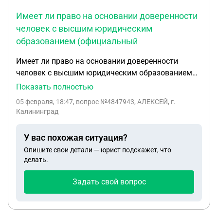
Имеет ли право на основании доверенности
человек с высшим юридическим
образованием (официальный
Имеет ли право на основании доверенности
человек с высшим юридическим образованием
(официальный представитель подозреваемого по
Показать полностью
части 1 статьи 264.1 Уголовного Кодекса
05 февраля, 18:47
, вопрос №4847943, АЛЕКСЕЙ, г.
Российской Федерации) знакомиться с
Калининград
материалами уголовного дела у дознавателей, до
передачи уголовного дела в Мировой Суд?
У вас похожая ситуация?
Опишите свои детали — юрист подскажет, что
делать.
Задать свой вопрос