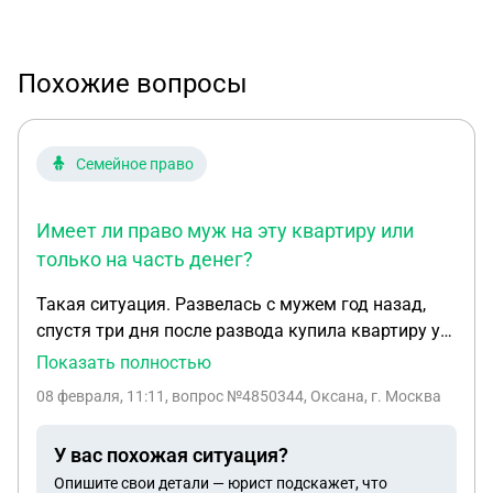
Похожие вопросы
Семейное право
Имеет ли право муж на эту квартиру или
только на часть денег?
Такая ситуация. Развелась с мужем год назад,
спустя три дня после развода купила квартиру у
мамы стоимостью 2200000. Имеет ли право муж
Показать полностью
на эту квартиру или только на часть денег?
08 февраля, 11:11
, вопрос №4850344, Оксана, г. Москва
Договор купли продажи был оформлен после
расторжения брака, но часть денег за квартиру
У вас похожая ситуация?
1/4 стоимости ( которые я взяла в кредит) были
Опишите свои детали — юрист подскажет, что
переведены за месяц до расторжения брака,