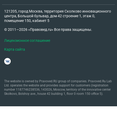
121205, город Москва, территория Сколково инновационного
центра, Большой бульвар, дом 42 строение 1, этаж 0,
помещение 150, кабинет 5
© 2011—2026 «Правовед.ru» Все права защищены.
Лицензионное соглашение
Карта сайта
The website is owned by Pravoved.RU group of companies. Pravoved.Ru Lab
Ltd. operates the website and provides support for customers (registration
number 1187746238536, 143026, Moscow, territory of the innovative center
Skolkovo, Bolshoy ave., house 42 building 1, floor 0 room 150 office 5).