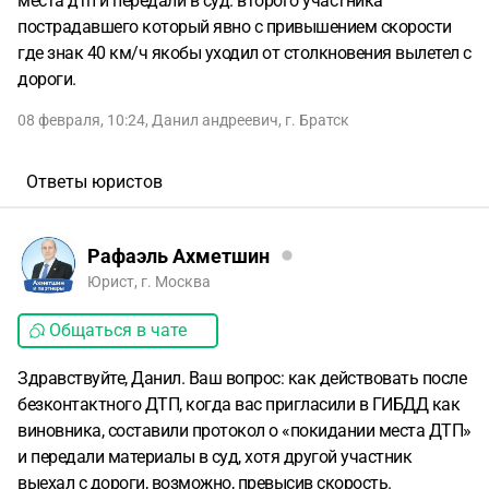
места дтп и передали в суд. второго участника
пострадавшего который явно с привышением скорости
где знак 40 км/ч якобы уходил от столкновения вылетел с
дороги.
08 февраля, 10:24
,
Данил андреевич
,
г. Братск
Ответы юристов
Рафаэль Ахметшин
Юрист, г. Москва
Общаться в чате
Здравствуйте, Данил. Ваш вопрос: как действовать после
безконтактного ДТП, когда вас пригласили в ГИБДД как
виновника, составили протокол о «покидании места ДТП»
и передали материалы в суд, хотя другой участник
выехал с дороги, возможно, превысив скорость.