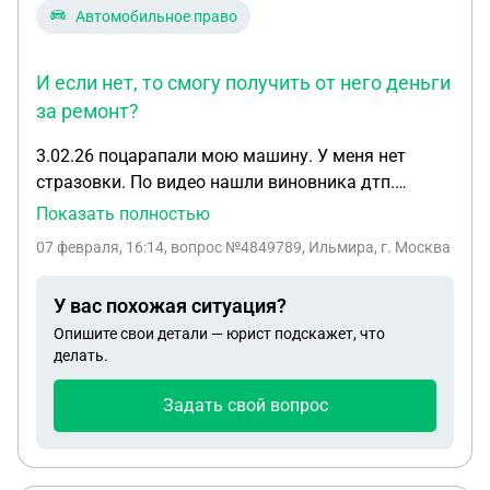
Автомобильное право
И если нет, то смогу получить от него деньги
за ремонт?
3.02.26 поцарапали мою машину. У меня нет
стразовки. По видео нашли виновника дтп.
Созвонились и договорились что оплатит ремонт.
Показать полностью
Я поехал в салон и посчитал ремонт. Вышло на
07 февраля, 16:14
, вопрос №4849789, Ильмира, г. Москва
42тысячи. 6.02.26 заявляет виновник дтп что не
будет платить всю стоимость. 20тыс дам говорит
У вас похожая ситуация?
и всё. Есть голосовое смс что даст такую сумму.
Опишите свои детали — юрист подскажет, что
Если я сейчас напишу заявление на него. Могут ли
делать.
и меня лишить прав что я уехал с места дтп? И
если нет, то смогу получить от него деньги за
Задать свой вопрос
ремонт?