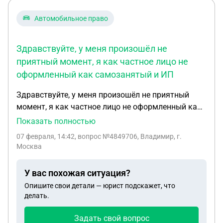
Автомобильное право
Здравствуйте, у меня произошёл не
приятный момент, я как частное лицо не
оформленный как самозанятый и ИП
Здравствуйте, у меня произошёл не приятный
момент, я как частное лицо не оформленный как
самозанятый и ИП решил потаксовать вошёл В
Показать полностью
приложение такси МАКСИМ и взял заявку отвёз
07 февраля, 14:42
, вопрос №4849706, Владимир, г.
пассажира от места до места и на конечном
Москва
адресе меня остановили со сотрудники ДПС для
проверки документов, после остановки пассажир
У вас похожая ситуация?
вышел и пошёл в неизвестном направлении,
Опишите свои детали — юрист подскажет, что
сотрудник ДПС пригласил меня в их автомобиль,
делать.
проверили документы сказали все в порядке и
попросили пройти в соседнюю Газель(был рейд),
Задать свой вопрос