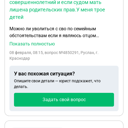
совершеннолетний и если судом мать
лишена родительских прав.У меня трое
детей
Можно ли уволиться с сво по семейным
обстоятельствам если я являюсь отцом
одиночкой но один из детей совершеннолетний и
Показать полностью
если судом мать лишена родительских прав.У
08 февраля, 08:15
, вопрос №4850291, Руслан, г.
меня трое детей. Заранее благодарю.
Краснодар
У вас похожая ситуация?
Опишите свои детали — юрист подскажет, что
делать.
Задать свой вопрос