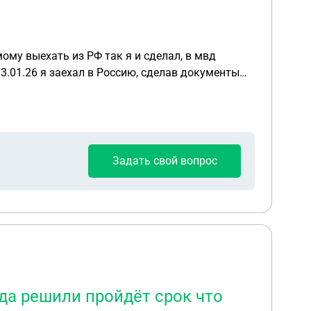
ому выехать из РФ так я и сделал, в мвд
13.01.26 я заехал в Россию, сделав документы
амп о депортации на 5 лет, ссылаясь на то что
а
анс что запред снимут и что мне делать первым
Задать свой вопрос
да решили пройдёт срок что