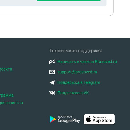
Техническая поддержка
Написать в чате на Pravoved.ru
роекта
support@pravoved.ru
Поддержка в Telegram
Поддержка в VK
ограмма
для юристов