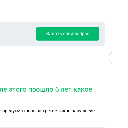
на 5 лет, ссылаясь на то что мне можно было
ть депортацию? Я гражданин Казахстана
Задать свой вопрос
ле этого прошло 6 лет какое
ие предусмотрено за третье такое нарушееие