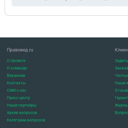
Правовед.ru
Клие
О проекте
Задать
О команде
Заказа
Вакансии
Часты
Контакты
Наши 
СМИ о нас
Отзыв
Пресс-центр
Гаран
Наши партнёры
Журна
Архив вопросов
Вопро
Категории вопросов