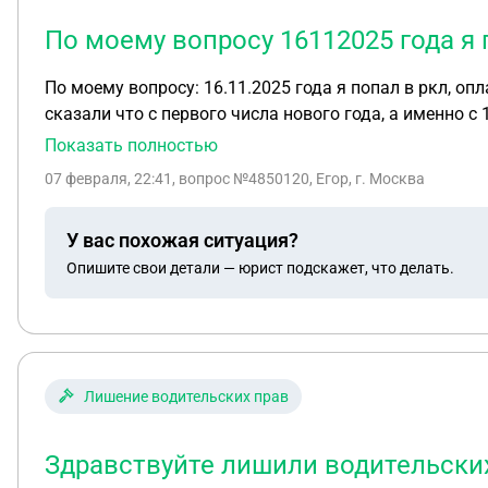
По моему вопросу 16112025 года я
По моему вопросу: 16.11.2025 года я попал в ркл, о
сказали что с первого числа нового года, а именно с
отправился в мвд 03.02.26 для продление срока приб
Показать полностью
мне можно было заезжать в рф только в 2027 году, можно ли что-то с э
07 февраля, 22:41
, вопрос №4850120, Егор, г. Москва
гражданке рф и она подаст хадатальства о отмене за
делом?
У вас похожая ситуация?
Опишите свои детали — юрист подскажет, что делать.
Лишение водительских прав
Здравствуйте лишили водительских