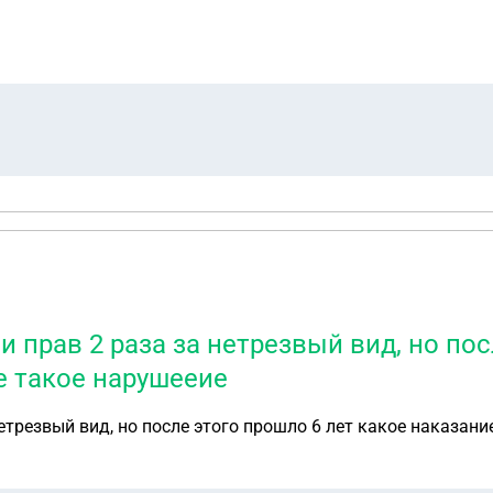
 мвд мой паспорт забрали и поставили штамп о депортации 
заезжать в рф только в 2027 году, можно ли что-то с этим сделать и анулирова
 прав 2 раза за нетрезвый вид, но пос
е такое нарушееие
етрезвый вид, но после этого прошло 6 лет какое наказан