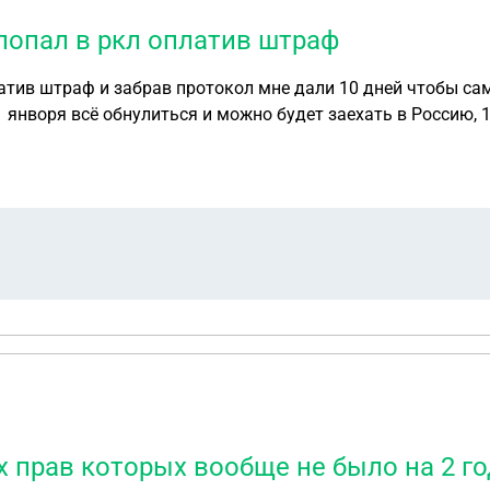
 попал в ркл оплатив штраф
платив штраф и забрав протокол мне дали 10 дней чтобы сам
 1 янворя всё обнулиться и можно будет заехать в Россию, 
ывания на 1 год в мвд мой паспорт забрали и поставили шт
тим сделать и анулировать депортацию? Я гражданин Казахстана Если я женюсь н
прета, и из-за того что мы семья я подам на внж, какой ш
 прав которых вообще не было на 2 го