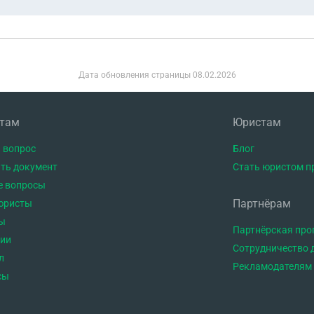
Дата обновления страницы
08.02.2026
нтам
Юристам
 вопрос
Блог
ть документ
Стать юристом п
е вопросы
Партнёрам
юристы
ы
Партнёрская пр
тии
Сотрудничество 
л
Рекламодателям
сы