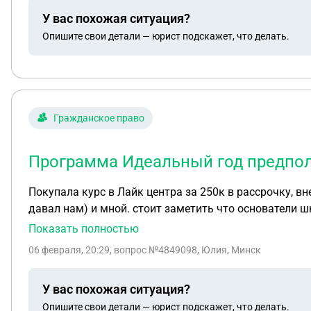
У вас похожая ситуация?
Опишите свои детали — юрист подскажет, что делать.
Гражданское право
Программа Идеальный год предпола
Покупала курс в Лайк центра за 250к в рассрочку, внесла 40к, затем отказалась платить дог
давал нам) и мной. стоит заметить что основатели школы один в тюрьме сидит, второй в федеральном розыске, насколько мне известно по некоторым
платежам из рассрочки вроде как истек срок давност
Показать полностью
что она сослалась на пункт в догововре 2.5. Сроки: длительность Программы обучения составляет 42 дня. Далее, в рамках членства в Клубе Заказчику
06 февраля, 20:29
, вопрос №4849098, Юлия, Минск
(Слушателю) на безвозмездной основе предоставляются услуги, указанные в 
год предполагала ГОД обучения Что м
У вас похожая ситуация?
Опишите свои детали — юрист подскажет, что делать.