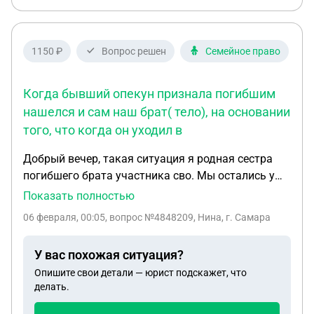
1150 ₽
Вопрос решен
Семейное право
Когда бывший опекун признала погибшим
нашелся и сам наш брат( тело), на основании
того, что когда он уходил в
Добрый вечер, такая ситуация я родная сестра
погибшего брата участника сво. Мы остались у
него единственные родственники братья и
Показать полностью
сестры. Нет жены и детей и родителей, они были
06 февраля, 00:05
, вопрос №4848209, Нина, г. Самара
лишены родительских прав еще с детства. Но у
нас были родители опекуны, которые получали
У вас похожая ситуация?
пособия на нас и зарплату от государства. Наша
Опишите свои детали — юрист подскажет, что
опекун отказалась от брата в 12 лет и поместила
делать.
его в срц и расторгла договор об опекунстве.
Опеку оформил на себя через год ее бывший муж