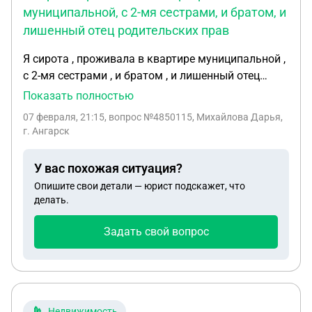
муниципальной, с 2-мя сестрами, и братом, и
лишенный отец родительских прав
Я сирота , проживала в квартире муниципальной ,
с 2-мя сестрами , и братом , и лишенный отец
родительских прав , брат давно выписался , я и
Показать полностью
сестра встали на очередь в 21-22 года сестре
07 февраля, 21:15
, вопрос №4850115, Михайлова Дарья,
дали квартиру , мне должны были дать , но так
г. Ангарск
как систра выписалась , и мы остались с Отцом в
двоем там прописаны сказали что я больше не
У вас похожая ситуация?
имею прав на получение жилья или сертификата ,
Опишите свои детали — юрист подскажет, что
так как жилплощадь теперь позволяет ?
делать.
Обманывают?
Задать свой вопрос
Недвижимость