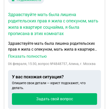
Здравствуйте мать была лишена
родительских прав я жила с опекуном, мать
жила в квартире соцнайма, я была
прописана в этих комнатах
Здравствуйте мать была лишена родительских
прав я жила с опекуном, мать жила в квартире
соцнайма, я была прописана в этих комнатах.
Показать полностью
Мать недавно умерла, у неё были большие долги
06 февраля, 15:30
, вопрос №4848757, Алина, г. Москва
по ЖКХ, можно ли как-то списать эти долги.
У вас похожая ситуация?
Опишите свои детали — юрист подскажет, что
делать.
Задать свой вопрос