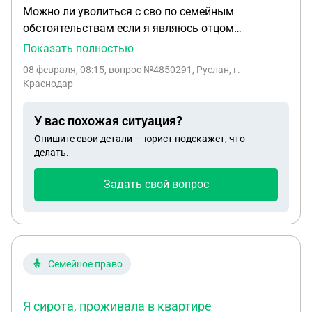
Можно ли уволиться с сво по семейным
обстоятельствам если я являюсь отцом
одиночкой но один из детей совершеннолетний и
Показать полностью
если судом мать лишена родительских прав.У
08 февраля, 08:15
, вопрос №4850291, Руслан, г.
меня трое детей. Заранее благодарю.
Краснодар
У вас похожая ситуация?
Опишите свои детали — юрист подскажет, что
делать.
Задать свой вопрос
Семейное право
Я сирота, проживала в квартире