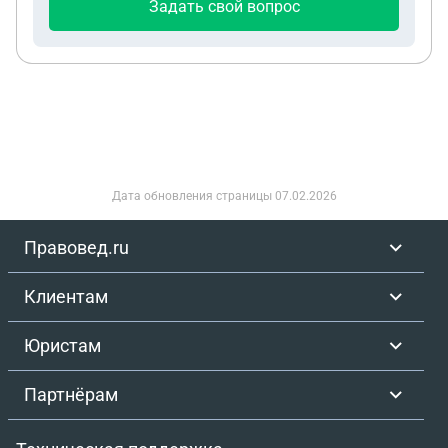
Задать свой вопрос
и опека была на нем такая же государственная
до 18-ти лет. Отец опекун умер, а мать опекун по
закону никаких прав уже не имеет. Проживал он
на момент опеки в разных местах, так как учился
в городе и у сестер и отца приемного. Но наш брат
уходил с сизо, подписал контракт, а до этого
находился на домашнем аресте у бывшего
опекуна, туда его направил суд. Брат без вести
Дата обновления страницы
07.02.2026
пропал и наша бывшая опекун признала его
погибшим по суду, нам ничего не сообщив. Также
Правовед.ru
моя сестра сдавала тест ДНК и составляла
розыскную карту и обращалась в военкомат по
Клиентам
месту ее жительства и оставляла свои контакты
для связи и в часть и военкомат. Когда бывший
Юристам
опекун признала погибшим нашелся и сам наш
брат( тело), на основании того, что когда он
Партнёрам
уходил в анкете указал ее номер телефона, часть
сообщила ей и прислала извещение о гибели, а не