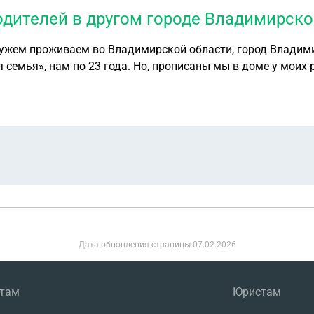
одителей в другом городе Владимирско
мужем проживаем во Владимирской области, город Владими
 семья», нам по 23 года. Но, прописаны мы в доме у моих
, имеем ли мы право претендовать на субсидию от государ
Дата обновления страницы
07.02.2026
нтам
Юристам