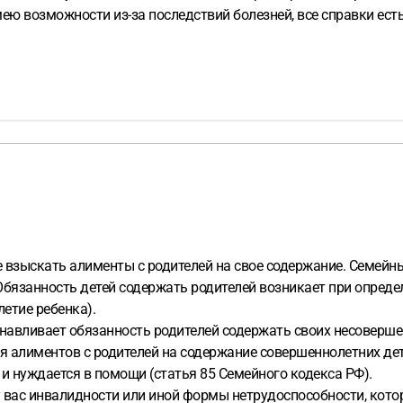
имею возможности из-за последствий болезней, все справки ест
те взыскать алименты с родителей на свое содержание. Семей
Обязанность детей содержать родителей возникает при опреде
етие ребенка).
авливает обязанность родителей содержать своих несовершен
 алиментов с родителей на содержание совершеннолетних дете
 нуждается в помощи (статья 85 Семейного кодекса РФ).
е у вас инвалидности или иной формы нетрудоспособности, кот