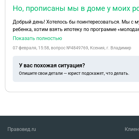
Но, прописаны мы в доме у моих р
Добрый день! Хотелось бы поинтересоваться. Мы с 
ребенка, хотим взять ипотеку по программе «молодая
области. Дом родителей большой по площади. Вопрос
Показать полностью
нуждающиеся в жилье люди?
07 февраля, 15:58
, вопрос №4849769, Ксения, г. Владимир
У вас похожая ситуация?
Опишите свои детали — юрист подскажет, что делать.
Правовед.ru
Клие