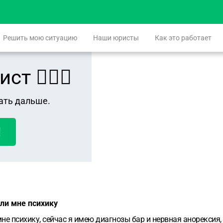
Решить мою ситуацию
Наши юристы
Как это работает
 👨🏻‍⚖️
ать дальше.
!
ли мне психику
не психику, сейчас я имею диагнозы бар и нервная анорексия,