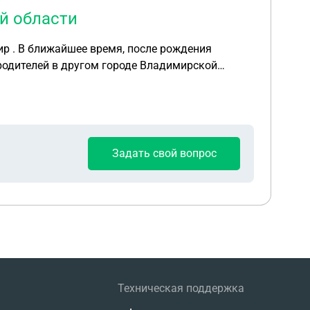
й области
р . В ближайшее время, после рождения
 родителей в другом городе Владимирской
ства 35% от стоимости жилья, как
Задать свой вопрос
Техническая поддержка