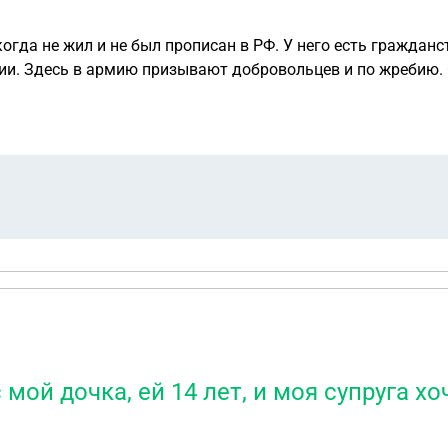
когда не жил и не был прописан в РФ. У него есть гражданс
и по жребию. Он решил пойти добровольцем и только что
РФ, что он проходит срочную службу (4 мес. )в другом государстве. Так
тает, что ему не стоит обновлять паспорт. Правильно ли э
мой дочка, ей 14 лет, и моя супруга хо