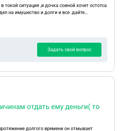
 в токой ситуация ,и дочка соиной хочет остотса
здел на имушество и долги и все .дайте
Задать свой вопрос
ричинам отдать ему деньги( то
 протяжение долгого времени он отмывает