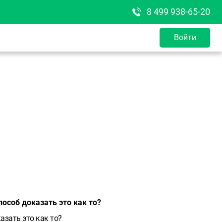
8 499 938-65-20
Войти
пособ доказать это как то?
азать это как то?