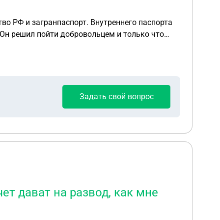
тво РФ и загранпаспорт. Внутреннего паспорта
 ли это? У него как раз
то? Первая цифра 7 в телефоне лишняя.
Задать свой вопрос
чет дават на развод, как мне