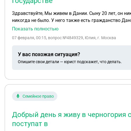
государстве
Здравствуйте, Мы живем в Дании. Сыну 20 лет, он ни
никогда не было. У него также есть гражданство Дании. Здесь в армию призывают добровольцев 
начал прохождение. Там ему кто-то сказал, что это наказуемо в 
Показать полностью
заканчивается паспорт РФ. Он на этом основании счи
07 февраля, 00:15
, вопрос №4849329, Юлия, г. Москва
У вас похожая ситуация?
Опишите свои детали — юрист подскажет, что делать.
Семейное право
Добрый день я живу в черногория с 
поступат в