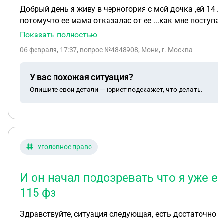
Добрый день я живу в черногория с мой дочка ,ей 14 л
потомучто её мама отказалас от её ...как мне поступа
пожалуйста ответ спасибо вам большое
Показать полностью
06 февраля, 17:37
, вопрос №4848908, Мони, г. Москва
У вас похожая ситуация?
Опишите свои детали — юрист подскажет, что делать.
Уголовное право
И он начал подозревать что я уже е
115 фз
Здравствуйте, ситуация следующая, есть достаточно 