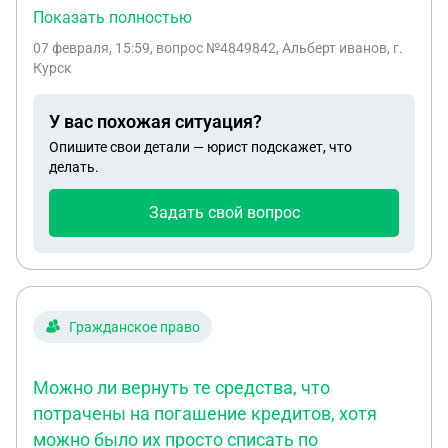
аренды, заключил новый договор аренды, указав
Показать полностью
качестве арендатора другое свое ООО "2" Не
07 февраля, 15:59
, вопрос №4849842, Альберт иванов, г.
предупредил за 3 месяца согласно договора о
Курск
том, что будет съезжать. Все только в переписке.
1.Вопрос: будет ли переписка являться
У вас похожая ситуация?
подтверждением уведомления? 2. Можно ли
Опишите свои детали — юрист подскажет, что
взыскать по не расторженглму договору деньги
делать.
за аренду, если в переписке ген. директор просил
перезаключить договор аренды с другим своим
Задать свой вопрос
ООО2. 3. У него были просрочки, можно ли
взыскать% за каждый период. 4. В случае
неплатежеспособности одной ООО можно ли
взыскать долг с другой ООО? Спасибо!
Гражданское право
Можно ли вернуть те средства, что
потрачены на погашение кредитов, хотя
можно было их просто списать по