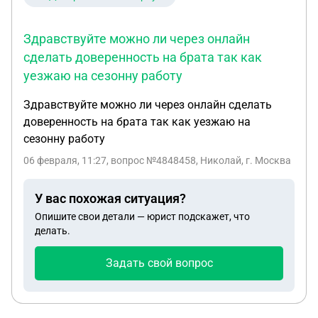
была договоренность. Автомобиль убрал в другое
место изначально он. Потом пришлось выехать
Здравствуйте можно ли через онлайн
мне. Подскажите, пожалуйста, можно ли решить
сделать доверенность на брата так как
данный вопрос контраргументом?
уезжаю на сезонну работу
Здравствуйте можно ли через онлайн сделать
доверенность на брата так как уезжаю на
сезонну работу
06 февраля, 11:27
, вопрос №4848458, Николай, г. Москва
У вас похожая ситуация?
Опишите свои детали — юрист подскажет, что
делать.
Задать свой вопрос