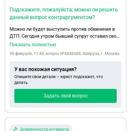
Подскажите, пожалуйста, можно ли решить
данный вопрос контраргументом?
Можно ли будет выступить против обвинения в
ДТП. Сегодня утром бывший супруг оставил свой
автомобиль близко к двери гаража. Дверь
Показать полностью
открыл сам, в связи с чем, я не увидела, что там
06 февраля, 11:46
, вопрос №4848488, Файруза, г. Москва
стоит другой авто. Парктроник не успел
среагировать и я на его автомобиле задела
У вас похожая ситуация?
решетку и номер. На моем же автомобиле треснул
Опишите свои детали — юрист подскажет, что
задний бампер. Он предложил самостоятельно
делать.
исправить бампер. Я изначально согласилась, так
как не хотела, чтобы новый автомобиль уже был
Задать свой вопрос
зарегистрирован как битый, хотя там мелкое
повреждение. Сейчас бывший супруг использует
это как шантаж в личных целях. Говорит, что
может обратиться в полицию, указав, что я
скрылась с места происшествия, хотя изначально
Доверенности нотариуса