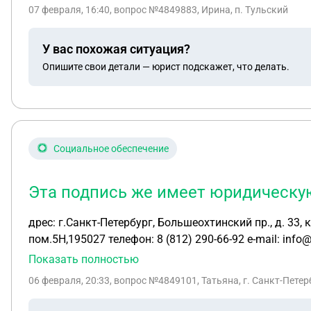
07 февраля, 16:40
, вопрос №4849883, Ирина, п. Тульский
У вас похожая ситуация?
Опишите свои детали — юрист подскажет, что делать.
Социальное обеспечение
Эта подпись же имеет юридическую
дрес: г.Санкт-Петербург, Большеохтинский пр., д. 33, корп. 1,лит. А., пом.5Н,195027 Контакты: Адрес: г.Сан
пом.5Н,195027 телефон: 8 (812) 290-66-92 e-mail: info@ivanovylaw.com Категориии граждан, которые имеют право на
помощи: 1. Граждане, имеющие право на получение бесплатной юридической помощи в рамках государственной системы бесплатной юридической помощи,
Показать полностью
предусмотренной Федеральным законом «О бесплатно
06 февраля, 20:33
, вопрос №4849101, Татьяна, г. Санкт-Петер
22.11.2011 № 728-132 «Социальный кодекс Санкт-Пет
помощи отдельным категориям граждан в Санкт-Петербу