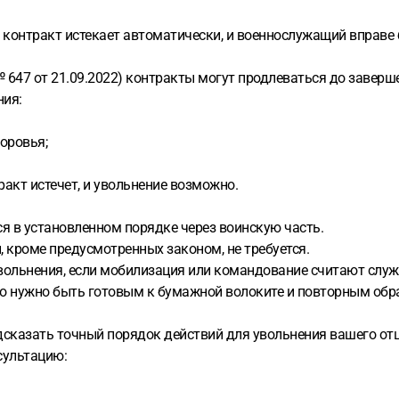
ка контракт истекает автоматически, и военнослужащий вправе 
 647 от 21.09.2022) контракты могут продлеваться до заверш
ния:
оровья;
ракт истечет, и увольнение возможно.
ся в установленном порядке через воинскую часть.
, кроме предусмотренных законом, не требуется.
вольнения, если мобилизация или командование считают служб
то нужно быть готовым к бумажной волоките и повторным об
дсказать точный порядок действий для увольнения вашего отц
сультацию: