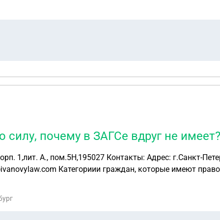
 силу, почему в ЗАГСе вдруг не имеет
кт-Петербург, Большеохтинский пр., д. 33, корп. 1,лит. А.,
 получение бесплатной юридической
й юридической помощи в Российской Федерации» № 324-ФЗ
бург
ербурга», Законом Санкт-Петербурга от 26.12.2007 № 710-
рге», иного действующего законодательства Российской Федер