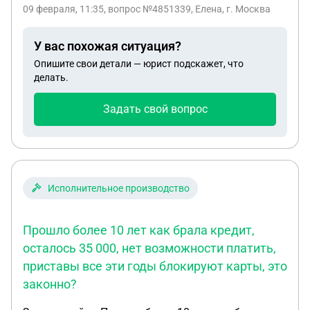
мне не вернули пока не заплачу долг все это
09 февраля, 11:35
, вопрос №4851339, Елена, г. Москва
время вынуждена работать без трудовой год
назад прошла процедуру банкротства подскажите
У вас похожая ситуация?
пожалуйста как мне быть
Опишите свои детали — юрист подскажет, что
делать.
Задать свой вопрос
Исполнительное производство
Прошло более 10 лет как брала кредит,
осталось 35 000, нет возможности платить,
приставы все эти годы блокируют карты, это
законно?