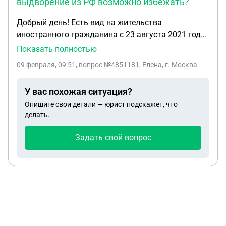
выдворение из РФ возможно избежать?
Добрый день! Есть вид на жительства
иностранного гражданина с 23 августа 2021 года,
бессрочный. Состою в браке с гражданином РФ, с
Показать полностью
ноября 2022года, есть несовершеннолетний
09 февраля, 09:51
, вопрос №4851181, Елена, г. Москва
ребёнок 2014 года рождения, так же гражданин
РФ. Уведомление о проживании ни разу в период
У вас похожая ситуация?
с 2021 года не подтверждался. В такой ситуации
Опишите свои детали — юрист подскажет, что
аннулирование и выдворение из РФ возможно
делать.
избежать? Спасибо.
Задать свой вопрос