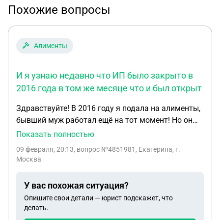
Похожие вопросы
Алименты
И я узнаю недавно что ИП было закрыто в
2016 года в том же месяце что и был открыт
Здравствуйте! В 2016 году я подала на алименты,
бывший муж работал ещё на тот момент! Но он
уволился в октябре 2016 года! С того момента
Показать полностью
алименты не приходят уже около 10 лет! И я
09 февраля, 20:13
, вопрос №4851981, Екатерина, г.
узнаю недавно что ИП было закрыто в 2016 года
Москва
в том же месяце что и был открыт! Меня не
оповестили об этом приставы! Я подаю сейчас на
У вас похожая ситуация?
возобновление ИЛ, а мне приходит отказ от
Опишите свои детали — юрист подскажет, что
приставов! Я ездила к ним 4 года подряд за
делать.
справками, они тоже ничего не говорили мне об