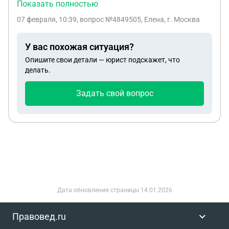
несовершеннолетний сын мужа . Подскажите, как
Показать полностью
можно оформить собственность , чтобы ребенок
07 февраля, 10:39
, вопрос №4849505, Елена, г. Москва
мужа не мог претендовать на разные доли в
наследстве? Возможно ли составить завещание?
У вас похожая ситуация?
Как оформить бизнес ( ООО) , может стоить
Опишите свои детали — юрист подскажет, что
выделить доли учредителям?
делать.
Задать свой вопрос
Дата обновления страницы
14.01.2026
Правовед.ru