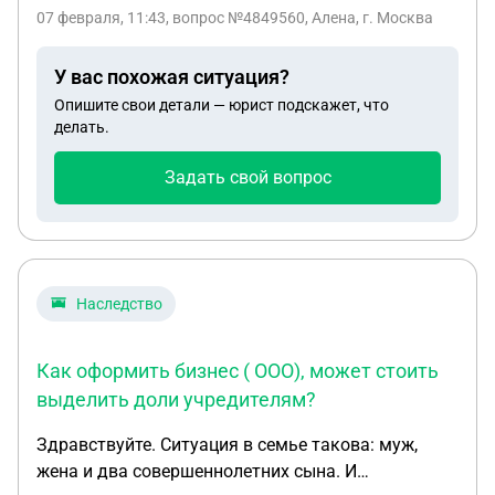
помню было ли предписание выделить доли. С
07 февраля, 11:43
, вопрос №4849560, Алена, г. Москва
мужем разошлись сын ушёл жить с ним и машина
осталась у него, вскоре он ее распродал, деньги
У вас похожая ситуация?
пустил на личные нужды. С сыном не общались
Опишите свои детали — юрист подскажет, что
два года, сейчас он требует долю в доме. Может
делать.
ли он подать в суд, на выделение доли или срок
давности прошёл? Сыну 21 год
Задать свой вопрос
Наследство
Как оформить бизнес ( ООО), может стоить
выделить доли учредителям?
Здравствуйте. Ситуация в семье такова: муж,
жена и два совершеннолетних сына. И