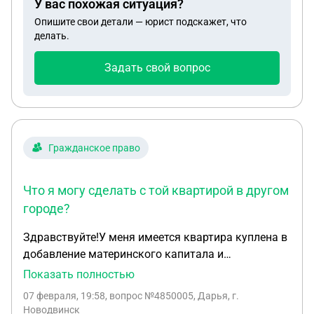
У вас похожая ситуация?
метров( в рамках маткапитала) возможно ли
Опишите свои детали — юрист подскажет, что
перераспределить доли детей ( уменьшить их )
делать.
сейчас - и сделать их в рамках мат капитала по 7
метров?
Задать свой вопрос
Гражданское право
Что я могу сделать с той квартирой в другом
городе?
Здравствуйте!У меня имеется квартира куплена в
добавление материнского капитала и
соответственно выделены доли детям,а я хочу
Показать полностью
устроится на работу где дают жилье с
07 февраля, 19:58
, вопрос №4850005, Дарья, г.
возможностью прописаться всем и в дальнейшем
Новодвинск