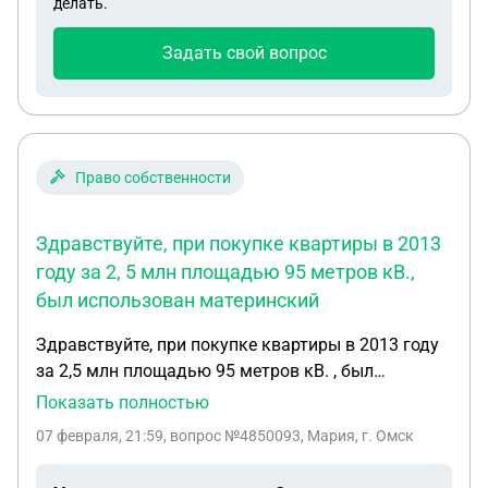
делать.
живёт дальше спокойно. Что можно сделать и
как? Доказательства о том, что она там не в
Задать свой вопрос
гостях, а живёт - есть
Право собственности
Здравствуйте, при покупке квартиры в 2013
году за 2, 5 млн площадью 95 метров кВ.,
был использован материнский
Здравствуйте, при покупке квартиры в 2013 году
за 2,5 млн площадью 95 метров кВ. , был
использован материнский капитал 500 тыс , и
Показать полностью
выделены доли в площади трем детям не в
07 февраля, 21:59
, вопрос №4850093, Мария, г. Омск
рамках маткапитала а по 1/5 на двух родителей и
трех детей , то есть по 19 метров кВ , а не по 7