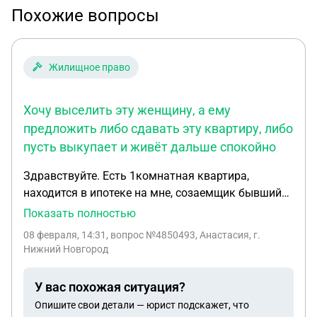
Похожие вопросы
Жилищное право
Хочу выселить эту женщину, а ему
предложить либо сдавать эту квартиру, либо
пусть выкупает и живёт дальше спокойно
Здравствуйте. Есть 1комнатная квартира,
находится в ипотеке на мне, созаемщик бывший
муж, сейчас в собственности по 1/2, но после
Показать полностью
выплаты должны будем выделить доли
08 февраля, 14:31
, вопрос №4850493, Анастасия, г.
детям(вложен мат.кап). Ключи бывший муж
Нижний Новгород
отобрал силой давно, живёт там с женщиной,
ипотеку платим оба, по коммуналке долги. Хочу
У вас похожая ситуация?
выселить эту женщину, а ему предложить либо
Опишите свои детали — юрист подскажет, что
сдавать эту квартиру, либо пусть выкупает и