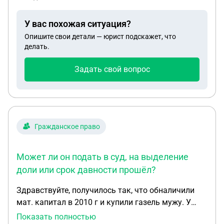
на улучшение жилья идти.Что я могу сделать с
той квартирой в другом городе?Просто чтобы
У вас похожая ситуация?
стояла не хочу и сдавать тоже.Хочется ее
Опишите свои детали — юрист подскажет, что
продать.Квартира 30 метров
делать.
Задать свой вопрос
Гражданское право
Может ли он подать в суд, на выделение
доли или срок давности прошёл?
Здравствуйте, получилось так, что обналичили
мат. капитал в 2010 г и купили газель мужу. У
меня есть долевая собственность в доме и я не
Показать полностью