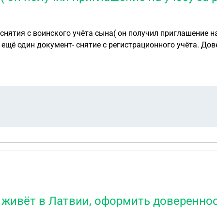
снятия с воинского учёта сына( он получил приглашение н
и ещё один документ- снятие с регистрационного учёта. Д
арственных учреждениях. Требуют конкретно указать " для с
ока нет на него аренды, живет у брата. Дом оформлен на меня, с мужем в браке, о
живёт в Латвии, оформить довереннос