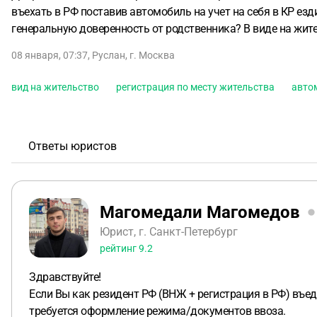
въехать в РФ поставив автомобиль на учет на себя в КР ез
генеральную доверенность от родственника? В виде на жит
08 января, 07:37
,
Руслан
,
г. Москва
вид на жительство
регистрация по месту жительства
авто
Ответы юристов
Магомедали Магомедов
Юрист, г. Санкт-Петербург
рейтинг
9.2
Здравствуйте!
Если Вы как резидент РФ (ВНЖ + регистрация в РФ) въед
требуется оформление режима/документов ввоза.