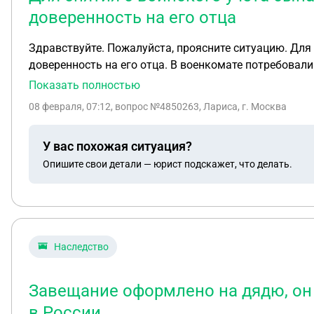
доверенность на его отца
Здравствуйте. Пожалуйста, проясните ситуацию. Для 
доверенность на его отца. В военкомате потребовал
подавать заявление, получать справки во всех госуд
Показать полностью
правомерно? Подать заявление через Госуслуги, наверное, не получится, п
08 февраля, 07:12
, вопрос №4850263, Лариса, г. Москва
У вас похожая ситуация?
Опишите свои детали — юрист подскажет, что делать.
Наследство
Завещание оформлено на дядю, он 
в России