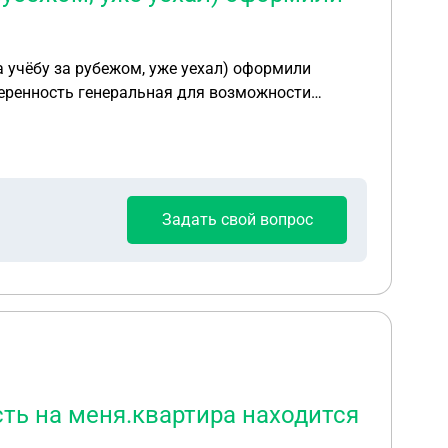
а учёбу за рубежом, уже уехал) оформили
оверенность генеральная для возможности
нятия с регистрационного учёта ". Разве это
н
прописан в нем- может он принести домовую книгу для снятия сына с регистрации? Пожалуйста, подскажите, что делать. С уважением Лариса
Задать свой вопрос
ть на меня.квартира находится