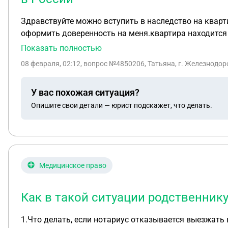
Здравствуйте можно вступить в наследство на квартиру по завершению через 8 лет после смерти. Завещание оформлено на дядю, он живёт в Латвии,
оформить доверенность на меня.квартира нах
Показать полностью
08 февраля, 02:12
, вопрос №4850206, Татьяна, г. Железнодо
У вас похожая ситуация?
Опишите свои детали — юрист подскажет, что делать.
Медицинское право
Как в такой ситуации родственн
1.Что делать, если нотариус отказывается выезжать в психиатрич