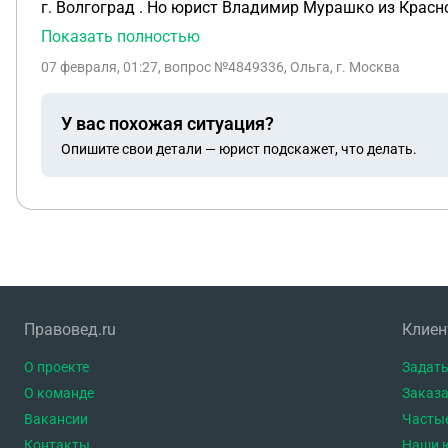
г. Волгоград . Но юрист Владимир Мурашко из Краснодара, я считаю, НЕ ДАЛ ОТВЕТ на поставленный вопрос). 2. Как в такой ситуации родственнику
ПОЛУЧИТЬ ДОВЕРЕННОСТЬ от пациента больницы?
Показать полностью
07 февраля, 01:27
, вопрос №4849336, Ольга, г. Москва
У вас похожая ситуация?
Опишите свои детали — юрист подскажет, что делать.
Правовед.ru
Клие
О проекте
Задать
О команде
Заказа
Вакансии
Часты
Контакты
Наши 