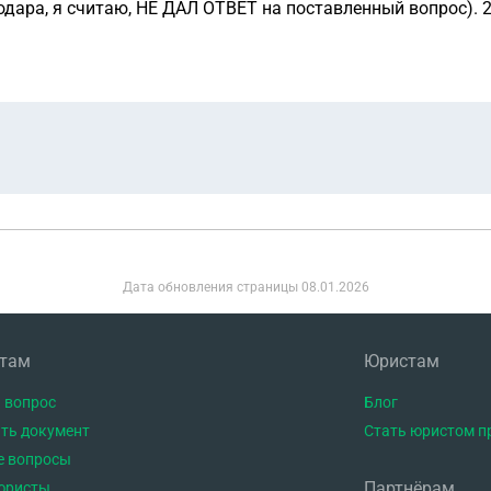
Дата обновления страницы
08.01.2026
нтам
Юристам
 вопрос
Блог
ть документ
Стать юристом п
е вопросы
Партнёрам
юристы