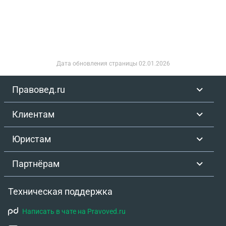
какие могут быть долги за алименты ? Если в
конечном итоге она подала на этот долг после
этой даты . Подскажите как работает закон в
такой ситуации ?
Дата обновления страницы
02.01.2026
Правовед.ru
Клиентам
Юристам
Партнёрам
Техническая поддержка
Написать в чате на Pravoved.ru