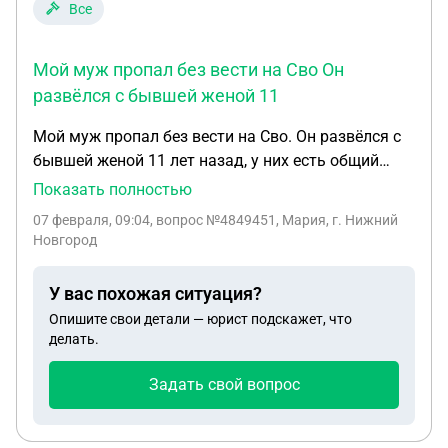
произошло. Как быть6в такой ситуации и можно
Все
ли аннулировать сделку купли продажи?
Мой муж пропал без вести на Сво Он
развёлся с бывшей женой 11
Мой муж пропал без вести на Сво. Он развёлся с
бывшей женой 11 лет назад, у них есть общий
ребенок , скоро исполнится 18 лет мальчику . Мой
Показать полностью
муж платит ей алименты с тех пор как пошёл на
07 февраля, 09:04
, вопрос №4849451, Мария, г. Нижний
Сво … 2 года , до этого сына воспитывала
Новгород
бабушка , он всегда помогал . История такая …
бывшая жена подала заявление судебным
У вас похожая ситуация?
приставам, чтоб списать с него долг за алименты
Опишите свои детали — юрист подскажет, что
за 3 года . Я нашла переводы мужа , он переводил
делать.
ей деньги в этот период , все предоставила для
приставов, сказали учтут . Дата его исчезновения
Задать свой вопрос
30.12 2025 … если он не вернется , эта дата в
результате и будет являться датой смерти. Тогда