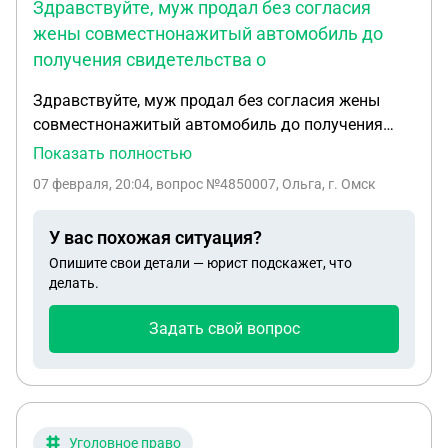
Здравствуйте, муж продал без согласия
жены совместнонажитый автомобиль до
получения свидетельства о
Здравствуйте, муж продал без согласия жены
совместнонажитый автомобиль до получения
свидетельства о разводе, сделка прошла через
Показать полностью
автомобильный салон с большим занижением(в
07 февраля, 20:04
, вопрос №4850007, Ольга, г. Омск
половину рыночной стоимости), позже продал
совместно нажитый гараж так же с занижением
У вас похожая ситуация?
цены и без согласия, что можно сделать в этой
Опишите свои детали — юрист подскажет, что
ситуации?
делать.
Задать свой вопрос
Уголовное право