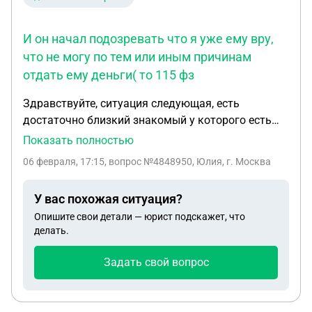
И он начал подозревать что я уже ему вру,
что не могу по тем или иным причинам
отдать ему деньги( то 115 фз
Здравствуйте, ситуация следующая, есть
достаточно близкий знакомый у которого есть
свой бизнес, но уже на протяжение долгого
Показать полностью
времени он отмывает заработанные деньги от
06 февраля, 17:15
, вопрос №4848950, Юлия, г. Москва
налогов. И получилось так что по не знанию всех
этих мутных схем давала ему свои карты для
У вас похожая ситуация?
обналичивания, так как я была очень далека от
Опишите свои детали — юрист подскажет, что
всего связанного с отмывом и тд, и все его
делать.
просьбы сделать новые карты других банков мне
не казались странным. В общем спустя какое то
Задать свой вопрос
время он пользовался шестью моими
банковскими картами для обналичивания, то
есть ухода от налогов. В общей сумме за все