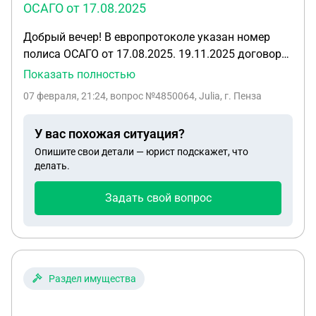
ОСАГО от 17.08.2025
Добрый вечер! В европротоколе указан номер
полиса ОСАГО от 17.08.2025. 19.11.2025 договор
был изменён в связи со сменой фамилии,
Показать полностью
присвоен новый номер. Договор непрерывный,
07 февраля, 21:24
, вопрос №4850064, Julia, г. Пенза
ОСАГО действовало на дату ДТП 04.02.2026.»
Будут ли проблемы что вписала номер полиса от
У вас похожая ситуация?
17.08.2025, а не номер от 19.11.2025
Опишите свои детали — юрист подскажет, что
делать.
Задать свой вопрос
Раздел имущества