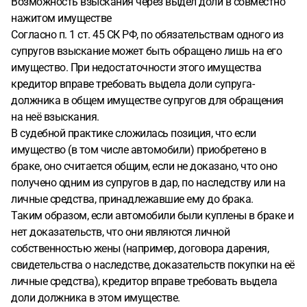
Возможность взыскания через выдел доли в совместно
требованием "О выделе доли супруга-должника в общем
нажитом имуществе
имуществе и обращении на нее взыскания".
· В
Согласно п. 1 ст. 45 СК РФ, по обязательствам одного из
обоснование иска ссылаться на то, что автомобили
супругов взыскание может быть обращено лишь на его
куплены в браке (свидетельство о браке + данные
имущество. При недостаточности этого имущества
ГИБДД), а также на то, что они используются семьей
кредитор вправе требовать выдела доли супруга-
(полисы ОСАГО, допускающие мужа к управлению).
·
должника в общем имуществе супругов для обращения
Переложить бремя доказывания на ответчиков, чтобы
на неё взыскания.
именно они доказывали суду, что автомобили являются
В судебной практике сложилась позиция, что если
личной собственностью жены (куплены на ее добрачные
имущество (в том числе автомобили) приобретено в
средства, подарены ей, унаследованы и т.д.), а не на меня,
браке, оно считается общим, если не доказано, что оно
как на взыскателя, доказывать обратное.
Благодарю!
получено одним из супругов в дар, по наследству или на
личные средства, принадлежавшие ему до брака.
Таким образом, если автомобили были куплены в браке и
нет доказательств, что они являются личной
собственностью жены (например, договора дарения,
свидетельства о наследстве, доказательств покупки на её
личные средства), кредитор вправе требовать выдела
доли должника в этом имуществе.