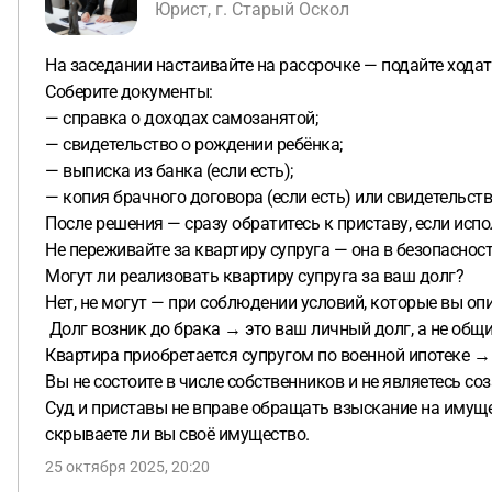
Юрист, г. Старый Оскол
На заседании настаивайте на рассрочке — подайте ходата
Соберите документы:
— справка о доходах самозанятой;
— свидетельство о рождении ребёнка;
— выписка из банка (если есть);
— копия брачного договора (если есть) или свидетельств
После решения — сразу обратитесь к приставу, если исп
Не переживайте за квартиру супруга — она в безопасност
Могут ли реализовать квартиру супруга за ваш долг?
Нет, не могут — при соблюдении условий, которые вы оп
Долг возник до брака → это ваш личный долг, а не общий
Квартира приобретается супругом по военной ипотеке → 
Вы не состоите в числе собственников и не являетесь со
Суд и приставы не вправе обращать взыскание на имущест
скрываете ли вы своё имущество.
25 октября 2025, 20:20