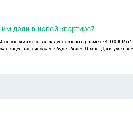
 им доли в новой квартире?
т. Материнский капитал задействован в размере 410'000₽ в
том процентов выплачено будет более 10млн. Двое уже сове
 двоих, либо они будут против
 В каком размере я обязана выделить доли по закону? Сто
вартире? В течении полугода , я должна , после погашени