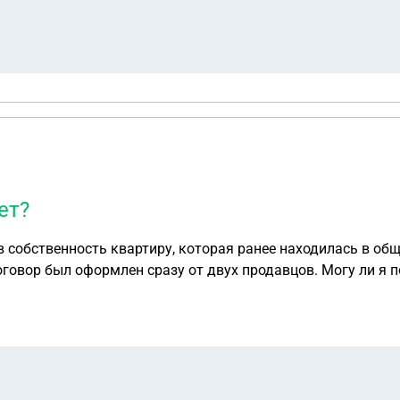
ет?
 собственность квартиру, которая ранее находилась в общ
оговор был оформлен сразу от двух продавцов. Могу ли я 
е положен налоговый вычет, то как и на какую сумму до
 в декларации, общая, как указана в договоре, или полов