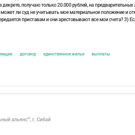
 в декрете, получаю только 20.000 рублей, на предварительных
 может ли суд не учитывать мое материальное положение и от
ередается приставам и они арестовывают все мои счета? 3) Ес
з исполнительный лист будут снимать? 4) У меня есть только е
тельно за свои деньги. Могут ли его квартиру реализовать за
н, я не созаемщик. Заранее спасибр.
аемщик
договор
единственное жилье
выплаты
ый альянс"", г. Сибай