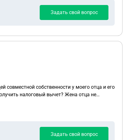
Задать свой вопрос
ей совместной собственности у моего отца и его
получить налоговый вычет? Жена отца не
лжна быть оформлена налоговая декларация?
ина стоимости, которая относилась к доли
Задать свой вопрос