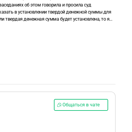
 заседаниях об этом говорила и просила суд
казать в установлении твердой денежной суммы для
ли твердая денежная сумма будет установлена, то я
динственное жилье 1/2 доля, более ничего нет. Супруг
 мою задолженность? Ученический договор был
Общаться в чате