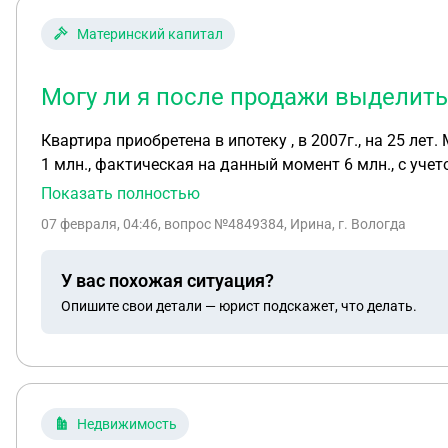
Материнский капитал
Могу ли я после продажи выделить
Квартира приобретена в ипотеку , в 2007г., на 25 ле
1 млн., фактическая на данный момент 6 млн., с уче
погасить ипотеку( остаток около 2мл.) и купить другую квартиру. Отец детей требует выделить им доли в размере более 50 % на
Показать полностью
продажи( под его чутким руководством разумеется).
07 февраля, 04:46
, вопрос №4849384, Ирина, г. Вологда
Могу ли я после продажи выделить им доли в новой к
смогут ли оспорить сделку?
У вас похожая ситуация?
Опишите свои детали — юрист подскажет, что делать.
Недвижимость