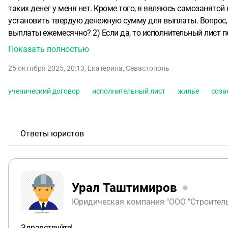
таких денег у меня нет. Кроме того, я являюсь самозанятой
установить твердую денежную сумму для выплаты. Вопрос,
выплаты ежемесячно? 2) Если да, то исполнительный лист п
буду самостоятельно перечислять деньги? или их также чере
Показать полностью
в браке приобретает квартиру по военной ипотеке, исключи
25 октября 2025, 20:13
,
Екатерина
,
Севастополь
заключен до брака. Собственником квартиры будет только о
ученический договор
исполнительный лист
жилье
соз
Ответы юристов
Урал Таштимиров
Юридическая компания "ООО "Строительн
Здравствуйте!