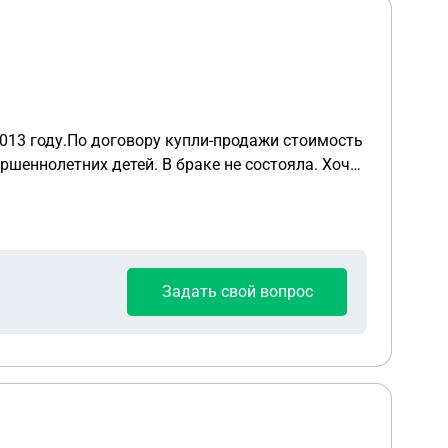
 2013 году.По договору купли-продажи стоимость
ршеннолетних детей. В браке не состояла. Хочу
имость уж слишком отличается в моем случае.
я ипотеки, я выделю раньше, мне нужно понимать
Задать свой вопрос