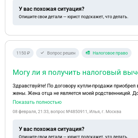
У вас похожая ситуация?
Опишите свои детали — юрист подскажет, что делать.
1150 ₽
Вопрос решен
Налоговое право
Могу ли я получить налоговый выч
Здравствуйте! По договору купли-продажи приобрел в
жены. Жена отца не является моей родственницей. Д
является для меня взаимозависимым лицом. Если мн
Показать полностью
Какая сумма для расчета вычета должна быть указана
08 февраля, 21:33
, вопрос №4850911, Илья, г. Москва
жены отца?
У вас похожая ситуация?
Опишите свои детали — юрист подскажет, что делать.