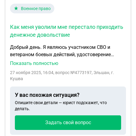
Военное право
Как меня уволили мне перестало приходить
денежное довольствие
Добрый день. Я являюсь участником СВО и
ветераном боевых действий, удостоверение
ветерана боевых действий на руках. Мне
Показать полностью
приходило денежное довольствие по
27 ноября 2025, 16:04
, вопрос №4773197, Эльшан, г.
удостоверению ВБД. В сентябре 2025 меня
Кушва
списали по болезни и уволили из Минобороны.
Как меня уволили мне перестало приходить
У вас похожая ситуация?
денежное довольствие. Подскажите пожалуйста в
Опишите свои детали — юрист подскажет, что
чем причина того, что мне перестала приходить
делать.
выплата на карту банка.
Задать свой вопрос