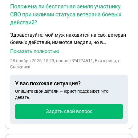
Положена ли бесплатная земля участнику
СВО при наличии статуса ветерана боевых
действий?
Здравствуйте, мой муж находится на сво, ветеран
боевых действий, имеются медали, но в
получении бесплатной земли как участнику сво
Показать полностью
пришел отказ, написали, что надо знать законы,
28 ноября 2025, 15:23
, вопрос №4774611, Екатерина, г.
скажите пожалуйста положена ли земля моему
Снежинск
мужу или нет?
У вас похожая ситуация?
Опишите свои детали — юрист подскажет, что
делать.
Задать свой вопрос