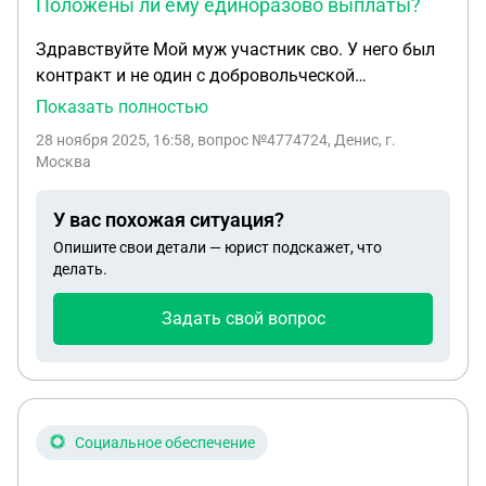
Положены ли ему единоразово выплаты?
Здравствуйте Мой муж участник сво. У него был
контракт и не один с добровольческой
организацие( Эспаньола). Он также ветеран
Показать полностью
боевых действий. Сейчас эту организацию
28 ноября 2025, 16:58
, вопрос №4774724, Денис, г.
приравняли как министерство обороны.
Москва
Положены ли ему единоразово выплаты ? И
какие?
У вас похожая ситуация?
Опишите свои детали — юрист подскажет, что
делать.
Задать свой вопрос
Социальное обеспечение