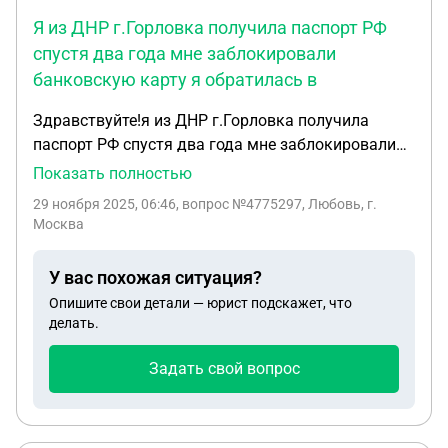
Я из ДНР г.Горловка получила паспорт РФ
спустя два года мне заблокировали
банковскую карту я обратилась в
Здравствуйте!я из ДНР г.Горловка получила
паспорт РФ спустя два года мне заблокировали
банковскую карту я обратилась в отделение
Показать полностью
банка с целью почему заблокировали мне
29 ноября 2025, 06:46
, вопрос №4775297, Любовь, г.
ответили что мой паспорт недействителен я
Москва
обратилась в миграционную службу где получала
паспорт мне сказали что они не знают что
У вас похожая ситуация?
делать.куда мне обращаться? я многодетная
Опишите свои детали — юрист подскажет, что
мать!
делать.
Задать свой вопрос