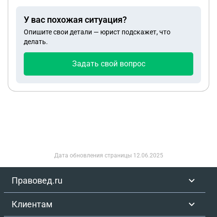
подсказал мне написать ходатайство на снятие
У вас похожая ситуация?
ареста, но не знаю, нужно ли так делать или нет
Опишите свои детали — юрист подскажет, что
делать.
Задать свой вопрос
Дата обновления страницы
12.06.2025
Правовед.ru
Клиентам