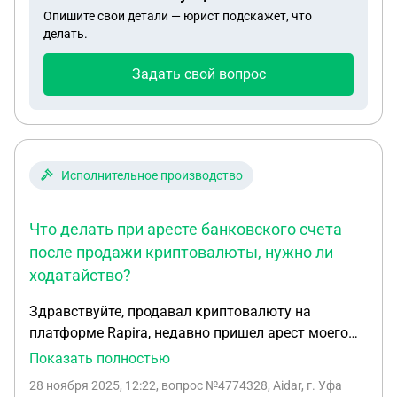
Опишите свои детали — юрист подскажет, что
делать.
Задать свой вопрос
Исполнительное производство
Что делать при аресте банковского счета
после продажи криптовалюты, нужно ли
ходатайство?
Здравствуйте, продавал криптовалюту на
платформе Rapira, недавно пришел арест моего
счета в банке на сумму, полученную с продажи
Показать полностью
криптовалюты, не знаю что делать, помогите
28 ноября 2025, 12:22
, вопрос №4774328, Aidar, г. Уфа
разобраться, пожалуйста. Поиск в интернете