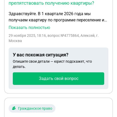
препятствовать получению квартиры?
Здравствуйте. В 1 квартале 2026 года мы
получаем квартиру по программе переселение из
аварийного жилья. Могут ли долги за
Показать полностью
коммунальные услуги препятствовать получению
29 ноября 2025, 18:16
, вопрос №4775864, Алексей, г.
квартиры? Администрация говорит что на
Москва
момент получения долги должны быть поражены
иначе при переходе прав, мы не сможем вступить
У вас похожая ситуация?
в права собственности...
Опишите свои детали — юрист подскажет, что
делать.
Задать свой вопрос
Гражданское право