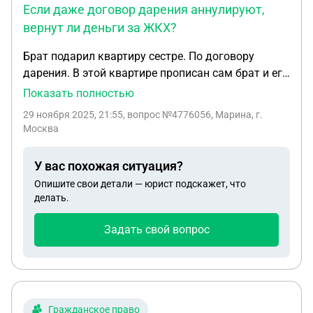
Если даже договор дарения аннулируют,
же для меня неподъемная. Подскажите как
вернут ли деньги за ЖКХ?
инициировать судебное делопроизводство чтоб
уменьшить долг за квартиру на основании сроков
Брат подарил квартиру сестре. По договору
исковой давности?
дарения. В этой квартире прописан сам брат и его
совершеннолетний сын. Квартира была подарена
Показать полностью
с огромными долгами по ЖКХ, которые сестра по
29 ноября 2025, 21:55
, вопрос №4776056, Марина, г.
сей день отдает. И сейчас сын требует вернуть
Москва
квартиру обратно. 1. Возможно ли по суду
аннулировать договор дарения? 2. Если даже
У вас похожая ситуация?
договор дарения аннулируют, вернут ли деньги за
Опишите свои детали — юрист подскажет, что
ЖКХ?
делать.
Задать свой вопрос
Гражданское право