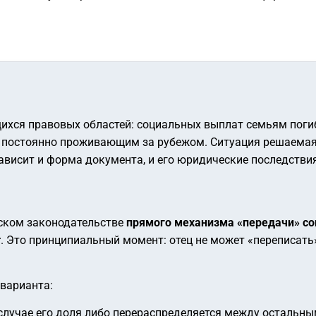
щихся правовых областей: социальных выплат семьям пог
остоянно проживающим за рубежом. Ситуация решаемая, н
зависит и форма документа, и его юридические последствия
йском законодательстве
прямого механизма «передачи» со
т
. Это принципиальный момент: отец не может «переписать
 варианта:
случае его доля либо перераспределяется между остальны