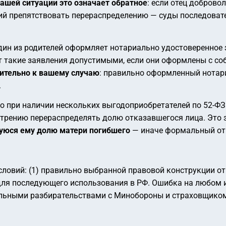
ашей ситуации это означает обратное
: если отец доброво
ний препятствовать перераспределению — суды последовате
дин из родителей оформляет нотариально удостоверенное 
т такие заявления допустимыми, если они оформлены с с
ительно к вашему случаю
: правильно оформленный нотар
.
о при наличии нескольких выгодоприобретателей по 52-Ф
отрению перераспределять долю отказавшегося лица. Это 
щуюся ему долю матери погибшего
— иначе формальный отк
условий: (1) правильно выбранной правовой конструкции о
для последующего использования в РФ. Ошибка на любом из
ительными разбирательствами с Минобороны и страховщико