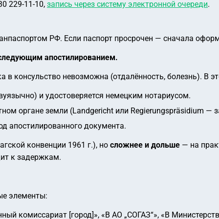
0 229-11-10,
запись через систему электронной очереди
.
анпаспортом РФ. Если паспорт просрочен — сначала оформ
оследующим апостилированием.
 в консульство невозможна (отдалённость, болезнь). В эт
вуязычно) и удостоверяется немецким нотариусом.
ом органе земли (Landgericht или Regierungspräsidium — з
од апостилированного документа.
агской конвенции 1961 г.), но
сложнее и дольше
— на прак
ит к задержкам.
ые элементы:
нный комиссариат [город]», «В АО „СОГАЗ“», «В Министерс