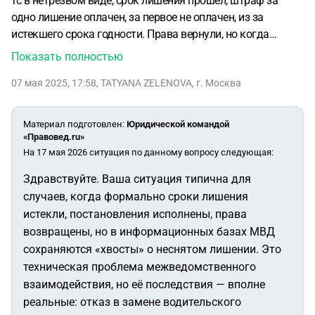
тс в нетрезвом виде, срок лишения прошел, штраф за
одно лишение оплачен, за первое не оплачен, из за
истекшего срока годности. Права вернули, но когда
останавливают сотрудники гаи, всегда говорят что висит
Показать полностью
лишение, после куда звонят и говорят что нет лишения,
07 мая 2025, 17:58
,
TATYANA ZELENOVA
,
г. Москва
Прописка в одном городе, лишали в другом. По
обращению в фссп выдали прстановление об отмене
постановления не оплаченного штрафа, при обращении в
Материал подготовлен
:
Юридической командой
гаи по месту прописке, сотрудники говорят, что все
«Правовед.ru»
лишения закрыты. Но при попытке замены ВУ по
На 17 мая 2026 ситуация по данному вопросу следующая:
истечению срока годности, в Москве сотрудники гаи
Здравствуйте. Ваша ситуация типична для
отказывают в выдаче нового удостоверения, ссылась я
случаев, когда формально сроки лишения
на лишение прав, при просьбе дать бумажный документ, с
истекли, постановления исполнены, права
причиной отказа, говорят что таких документов не дают.
возвращены, но в информационных базах МВД
сохраняются «хвосты» о неснятом лишении. Это
техническая проблема межведомственного
взаимодействия, но её последствия — вполне
реальные: отказ в замене водительского