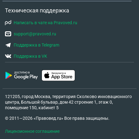
продажу квартиры/доли (в т.ч. через опеку),
оценку и сделки, возможные споры с отцом
Техническая поддержка
(может ли использовать против меня)? Что лучше
Написать в чате на Pravoved.ru
сделать: узаконивать/приводить в исходное/
оформлять техпаспорт сейчас или ждать? F.
support@pravoved.ru
Риски и экстренные сценарии 12) Что делать,
Поддержка в Telegram
если он начнёт “давить через заявления”:
полиция/опека/суды/ложные обвинения? 13)
Поддержка в VK
Нужны ли какие-то превентивные шаги по
безопасности и фиксации (видеонаблюдение,
порядок коммуникации, заявления участковому и
т.д.)? 7) Цель Сохранить квартиру, не допустить
ухудшения условий ребёнка и продажи доли в
121205, город Москва, территория Сколково инновационного
ущерб. Минимизировать риск проживания отца в
центра, Большой бульвар, дом 42 строение 1, этаж 0,
квартире и его доступа. Держать суд как крайний,
помещение 150, кабинет 5
но допустимый инструмент.
© 2011—2026 «Правовед.ru» Все права защищены.
Лицензионное соглашение