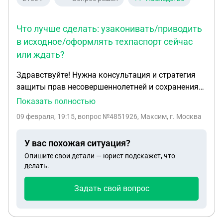
Что лучше сделать: узаконивать/приводить
в исходное/оформлять техпаспорт сейчас
или ждать?
Здравствуйте! Нужна консультация и стратегия
защиты прав несовершеннолетней и сохранения
квартиры в наследственном споре. 1) Кто я и кто
Показать полностью
участники Я: мужчина, 29 лет, проживаю в
09 февраля, 19:15
, вопрос №4851926, Максим, г. Москва
Екатеринбурге, официально работаю.
Несовершеннолетняя сестра: 8 лет. У нас общая
У вас похожая ситуация?
мать, разные отцы. Мать умерла: [17.08.2025].
Опишите свои детали — юрист подскажет, что
Отец сестры: указан в свидетельстве о рождении,
делать.
в браке с матерью не состоял. В квартире никогда
не был зарегистрирован. 2) Имущество и
Задать свой вопрос
наследство Квартира (3-комнатная) в центре
Екатеринбурга, площадь 87,8 кв. м,
ориентировочная стоимость около 13,5 млн.