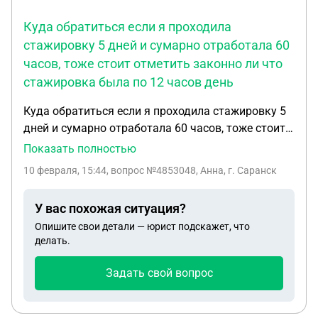
Куда обратиться если я проходила
стажировку 5 дней и сумарно отработала 60
часов, тоже стоит отметить законно ли что
стажировка была по 12 часов день
Куда обратиться если я проходила стажировку 5
дней и сумарно отработала 60 часов, тоже стоит
отметить законно ли что стажировка была по 12
Показать полностью
часов день. И после стажировки сказали что я не
10 февраля, 15:44
, вопрос №4853048, Анна, г. Саранск
подхожу и бело никакой оплаты труда
У вас похожая ситуация?
Опишите свои детали — юрист подскажет, что
делать.
Задать свой вопрос