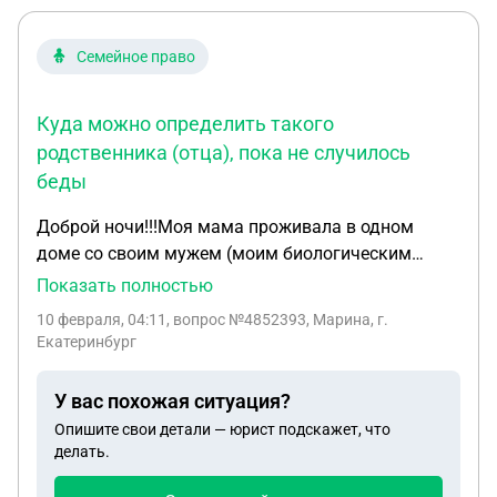
Семейное право
Куда можно определить такого
родственника (отца), пока не случилось
беды
Доброй ночи!!!Моя мама проживала в одном
доме со своим мужем (моим биологическим
отцом). Она умерла в 2024 году. Отец остался там
Показать полностью
прописан. Собственником дома после смерти
10 февраля, 04:11
, вопрос №4852393, Марина, г.
матери теперь являюсь я . Ранее этот дом
Екатеринбург
принадлежал отцу моей матери. Отец матери(мой
дедушка) умер в 2014 году и мать вступила в
У вас похожая ситуация?
наследство, став собственником дома. Но на
Опишите свои детали — юрист подскажет, что
момент вступления в наследство она была уже
делать.
разведена со своим , прописанным в этом доме
мужем (моим отцом) ещё с 2004 года. Таким