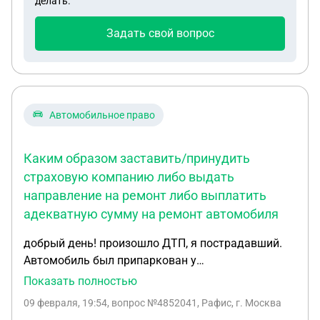
делать.
родственника (отца), пока не случилось беды! Он
не на пенсии. 1963 года рождения....
Задать свой вопрос
Автомобильное право
Каким образом заставить/принудить
страховую компанию либо выдать
направление на ремонт либо выплатить
адекватную сумму на ремонт автомобиля
добрый день! произошло ДТП, я пострадавший.
Автомобиль был припаркован у
многоквартирного дома (во дворе) на него
Показать полностью
совершил наезд автомобиль. Страховая
09 февраля, 19:54
, вопрос №4852041, Рафис, г. Москва
компания отказала в вдаче направления на