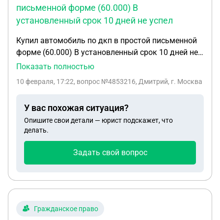
письменной форме (60.000) В
установленный срок 10 дней не успел
Купил автомобиль по дкп в простой письменной
форме (60.000) В установленный срок 10 дней не
успел зарегистрировать на себя Владелец на 14
Показать полностью
день сделал в замен утраченных стс птс новые
10 февраля, 17:22
, вопрос №4853216, Дмитрий, г. Москва
документы и присвоили новый регзнак Владелец
на контакт не идёт, что делать?
У вас похожая ситуация?
Опишите свои детали — юрист подскажет, что
делать.
Задать свой вопрос
Гражданское право