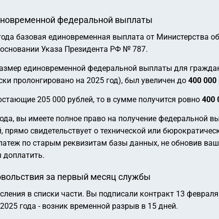
диновременной федеральной выплаты
 года базовая единовременная выплата от Министерства о
 основании Указа Президента РФ № 787.
размер единовременной федеральной выплаты для граждан,
ски пролонгировано на 2025 год), был увеличен до
400 000
остающие 205 000 рублей, то в сумме получится ровно
400 
ода, вы имеете полное право на получение федеральной вы
й, прямо свидетельствует о технической или бюрократичес
атеж по старым реквизитам базы данных, не обновив ваш
 доплатить.
овольствия за первый месяц службы
ения в списки части. Вы подписали контракт 13 февраля 2
025 года - возник временной разрыв в 15 дней.