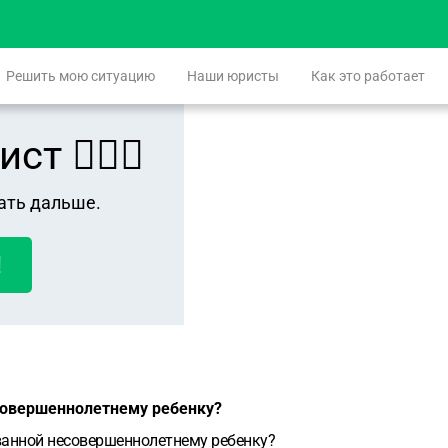
Решить мою ситуацию
Наши юристы
Как это работает
 👨🏻‍⚖️
ать дальше.
!
совершеннолетнему ребенку?
ованной несовершеннолетнему ребенку?