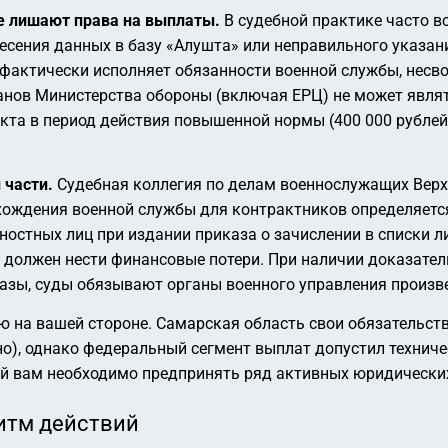
не лишают права на выплаты.
В судебной практике часто в
сения данных в базу «Алушта» или неправильного указани
 фактически исполняет обязанности военной службы, несв
нов Министерства обороны (включая ЕРЦ) не может являт
кта в период действия повышенной нормы (400 000 рублей
 части.
Судебная коллегия по делам военнослужащих Верх
хождения военной службы для контрактников определяется
стных лиц при издании приказа о зачислении в списки лич
 должен нести финансовые потери. При наличии доказатель
зы, суды обязывают органы военного управления произве
ю на вашей стороне. Самарская область свои обязательс
о), однако федеральный сегмент выплат допустил техниче
лей вам необходимо предпринять ряд активных юридически
итм действий