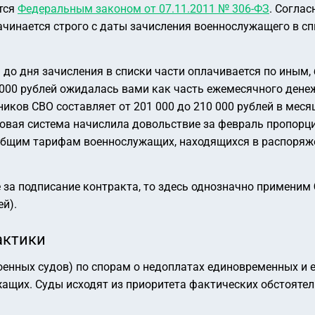
тся
Федеральным законом от 07.11.2011 № 306-ФЗ
. Соглас
ачинается строго с даты зачисления военнослужащего в с
а до дня зачисления в списки части оплачивается по иным
5 000 рублей ожидалась вами как часть ежемесячного ден
ков СВО составляет от 201 000 до 210 000 рублей в меся
ая система начислила довольствие за февраль пропорцион
общим тарифам военнослужащих, находящихся в распоряже
 за подписание контракта, то здесь однозначно применим
ей).
актики
оенных судов) по спорам о недоплатах единовременных и
ащих. Суды исходят из приоритета фактических обстояте