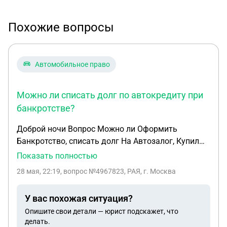
Похожие вопросы
Автомобильное право
Можно ли списать долг по автокредиту при
банкротстве?
Доброй ночи Вопрос Можно ли Оформить
Банкротство, списать долг На Автозалог, Купил
машину, в декабре 25- го года, До Апреля месяца
Показать полностью
платит Своевиеменно, Но Изза того что поменял
28 мая, 22:19
, вопрос №4967823, РАЯ, г. Москва
работу Устроился в другую, Просрочка апрель и
май месяц Платил Во время, по 43 т Но вот
У вас похожая ситуация?
данный момент Пропустили 2 месяца Зарплата
Опишите свои детали — юрист подскажет, что
обещают только в Конце июня, Звонки звонки
делать.
звонки, Я уже не отвечаю, Так как МНЕ ПОКА