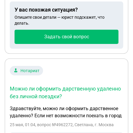
мною в дом престарелых в 2024 году.
У вас похожая ситуация?
Коммунальные услуги плачу с 2021 года
Опишите свои детали — юрист подскажет, что
исправно, но жилье мне не нужно, а брат в нем
делать.
так и прописан, не проживая уже 2 года,
возвращения тоже не будет, т.к. улучшения его
Задать свой вопрос
здоровья нет. Опекуном его я не являюсь, дом
престарелых частный, у себя его прописывать не
собираются. Можно ли продать подаренную
недвижимость, если там брат прописан?
Нотариат
Можно ли оформить дарственную удаленно
без личной поездки?
Здравствуйте, можно ли оформить дарственное
удаленно? Если нет возможности поехать в город
25 мая, 01:04
, вопрос №4962272, Светлана, г. Москва