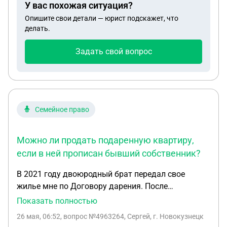
У вас похожая ситуация?
Опишите свои детали — юрист подскажет, что
делать.
Задать свой вопрос
Семейное право
Можно ли продать подаренную квартиру,
если в ней прописан бывший собственник?
В 2021 году двоюродный брат передал свое
жилье мне по Договору дарения. После
продолжительной болезни, нахождения в
Показать полностью
больнице, затем в отделении сестринского ухода и
26 мая, 06:52
, вопрос №4963264, Сергей, г. Новокузнецк
неспособности обслуживать себя был передан