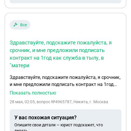
Все
Здравствуйте, подскажите пожалуйста, я
срочник, и мне предложили подписать
контракт на 1год как служба в тылу, в
"матери
Здравствуйте, подскажите пожалуйста, я срочник,
и мне предложили подписать контракт на 1год
как служба в тылу, в "материально технические
Показать полностью
обеспечения" г. Самара.. Будет ли какая та
28 мая, 02:05
, вопрос №4965787, Никита, г. Москва
зацепка в боевыми действиями на СВО? И будет
ли прекращен контракт по окончанию года?
У вас похожая ситуация?
Опишите свои детали — юрист подскажет, что
делать.