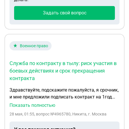
Задать свой вопрос
Военное право
Служба по контракту в тылу: риск участия в
боевых действиях и срок прекращения
контракта
Здравствуйте, подскажите пожалуйста, я срочник,
и мне предложили подписать контракт на 1год
как служба в тылу, в "материально технические
Показать полностью
обеспечения" г. Самара.. Будет ли какая та
28 мая, 01:55
, вопрос №4965780, Никита, г. Москва
зацепка в боевыми действиями на СВО? И будет
ли прекращен контракт по окончанию года?