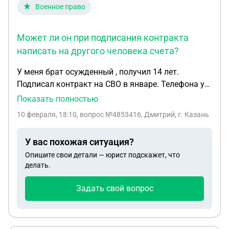
Военное право
Может ли он при подписания контракта
написать на другого человека счета?
У меня брат осужденный , получил 14 лет.
Подписал контракт на СВО в январе. Телефона у
него нет . Как он будет получать деньги. Сказал
Показать полностью
на меня напишет, чтобы ко мне на счет приходил .
10 февраля, 18:10
, вопрос №4853416, Дмитрий, г. Казань
Доступ к нему связи нет. Или у него открыта счет
? Может ли он при подписания контракта
У вас похожая ситуация?
написать на другого человека счета ?
Опишите свои детали — юрист подскажет, что
делать.
Задать свой вопрос