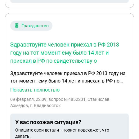
Гражданство
Здравствуйте человек приехал в РФ 2013
году на тот момент ему было 14 лет и
приехал в РФ по свидетельству о
Здравствуйте человек приехал в РФ 2013 году на
тот момент ему было 14 лет и приехал в РФ по
свидетельству о рождении Украины сейчас он
Показать полностью
живёт в РФ уже 13 лет и до сих пор ему не
09 февраля, 22:09
, вопрос №4852231, Станислав
сделали паспорт РФ он попал в места лешения
Ахмедов, г. Владивосток
свободы хочет подписать контракт на СВО для
получения гражданства РФ возможно?
У вас похожая ситуация?
Опишите свои детали — юрист подскажет, что
делать.