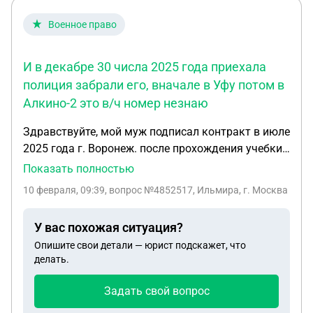
Военное право
И в декабре 30 числа 2025 года приехала
полиция забрали его, вначале в Уфу потом в
Алкино-2 это в/ч номер незнаю
Здравствуйте, мой муж подписал контракт в июле
2025 года г. Воронеж. после прохождения учебки
и медкомисии был выведен из военнской части в
Показать полностью
Воронеже на улицу ( у мужа ВИЧ) было сказано
10 февраля, 09:39
, вопрос №4852517, Ильмира, г. Москва
идите куду хотите. После он вернулся в домой. И в
декабре 30 числа 2025 года приехала полиция
У вас похожая ситуация?
забрали его, вначале в Уфу потом в Алкино-2 это
Опишите свои детали — юрист подскажет, что
в/ч номер незнаю потом его перевели в Донецк ,
делать.
муж сейчас проходит службу там у него нет ни
военного билета ничего. Как быть?
Задать свой вопрос