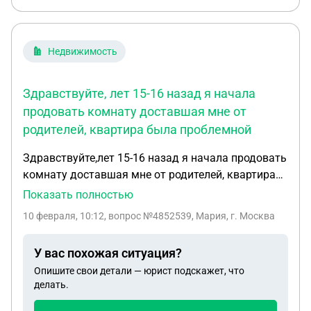
Недвижимость
Здравствуйте, лет 15-16 назад я начала
продовать комнату доставшая мне от
родителей, квартира была проблемной
Здравствуйте,лет 15-16 назад я начала продовать
комнату доставшая мне от родителей, квартира
была проблемной документы были все утеряны и
Показать полностью
большой долг один риэлтор согласился мне
10 февраля, 10:12
, вопрос №4852539, Мария, г. Москва
помочь востоновили документы вроде
приватизировали точно уже не помню потом я
У вас похожая ситуация?
сильно заболела и мне риэлтор предложил
Опишите свои детали — юрист подскажет, что
подписать бумаги чтобы без меня всё делал,
делать.
после этого он пропал, моя тетя начала
разбираться позвонила ему (от меня трубку не