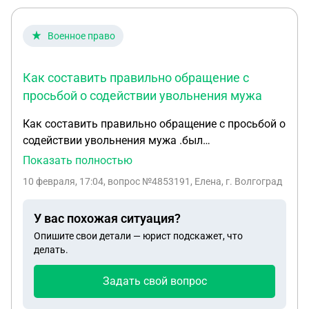
Военное право
Как составить правильно обращение с
просьбой о содействии увольнения мужа
Как составить правильно обращение с просьбой о
содействии увольнения мужа .был
контрактное,контракт закончился,стал
Показать полностью
мобилизованным. Есть три ранения. На комиссию
10 февраля, 17:04
, вопрос №4853191, Елена, г. Волгоград
не направляют,не увольняют.я беременная,с
маленьким ребенком живу на степной
У вас похожая ситуация?
квартире.зарплата мужа в 40 тысяч не хватает
Опишите свои детали — юрист подскажет, что
оплатить за квартиру и на питание.также есть
делать.
проблемы со здоровьем при беременности,в
случае госпитализации вынуждена буду
Задать свой вопрос
отказаться так как ребёнка старшего (3г) не с
кем оставить.