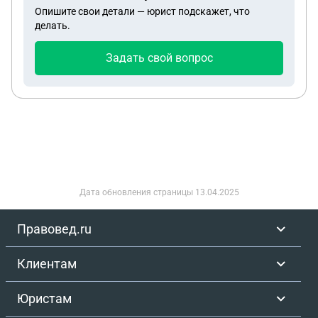
Опишите свои детали — юрист подскажет, что
принадлежит нам, в Росреестр внесена. Как быть
делать.
с 1/4 частью?
Задать свой вопрос
Дата обновления страницы
13.04.2025
Правовед.ru
Клиентам
Юристам