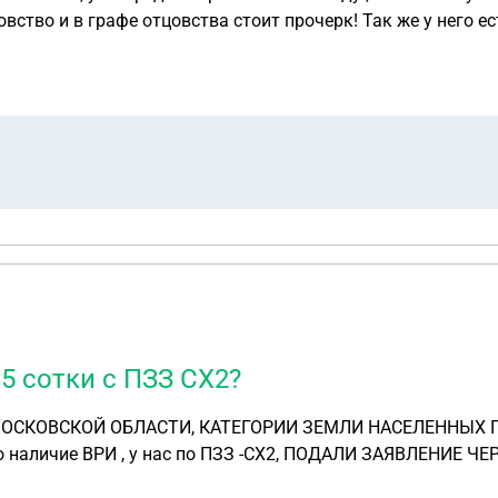
обращаться, чтобы оформить отцовство и в дальнейшем чт
85 сотки с ПЗЗ СХ2?
Т В мОСКОВСКОЙ ОБЛАСТИ, КАТЕГОРИИ ЗЕМЛИ НАСЕЛЕННЫХ 
наличие ВРИ , у нас по ПЗЗ -СХ2, ПОДАЛИ ЗАЯВЛЕНИЕ ЧЕРЕ
сот а у нас 3,85, ВЫДАли ВОТ ТАКОЙ ОТВЕТ. ЧТО МНЕ ДА