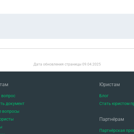
Дата обновления страницы
09.04.2025
нтам
Юристам
 вопрос
Блог
ть документ
Стать юристом п
е вопросы
Партнёрам
юристы
ы
Партнёрская пр