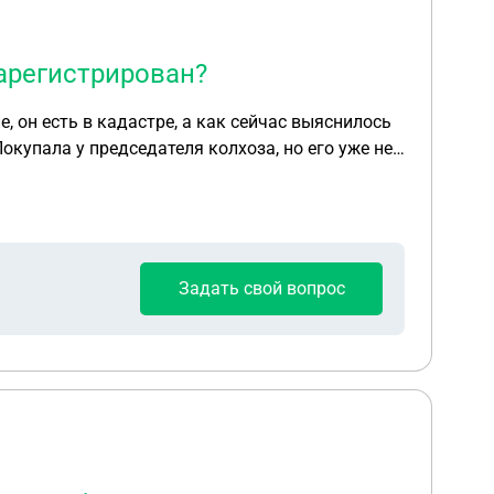
арегистрирован?
, он есть в кадастре, а как сейчас выяснилось
окупала у председателя колхоза, но его уже нет
внесли в проект для проведения газа. В
тровый инженер тоже развёл руками. Как нам
 сроке давности.? Куда идти, что делать.
Задать свой вопрос