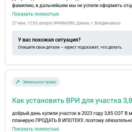
фамилию, в дальнейшем мы не успели оформить отцовство и в графе отцовства стоит прочерк! Так же у него есть двое детей от первой жены с которрй он тоже
не заключал брак! Как мне теперь поступить, куда 
Показать полностью
27 мая, 12:53
, вопрос №4964589, Диана, г. Владикавказ
У вас похожая ситуация?
Опишите свои детали — юрист подскажет, что делать.
Земельное право
Как установить ВРИ для участка 3,
добрый день купили участок в 2023 году 3,85 СО
планирую ПРОДАТЬ В ИПОТЕКУ, поэтому обязательно 
Росреестр ПРИОСТАНОВИЛИ так как минимальный 6 
Показать полностью