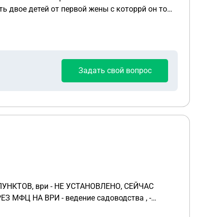
обы мой сын получал льготы??
Задать свой вопрос
ПУНКТОВ, ври - НЕ УСТАНОВЛЕНО, СЕЙЧАС
З МФЦ НА ВРИ - ведение садоводства , -
ЛЬШЕ ДЕЛАТЬ, КАК УСТАНОВИТЬ ВРИ, куда