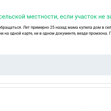
ельской местности, если участок не з
бращаться. Лет примерно 25 назад мама купила дом в селе
и на одной карте, ни в одном документе, везде промзона. П
 в селе и наш дом так как земля ни на ком не числится не 
зали такой случай впервые, что делать они не знаю кадас
нужно. Пренадлежит ли она нам, знаю есть какой то закон о