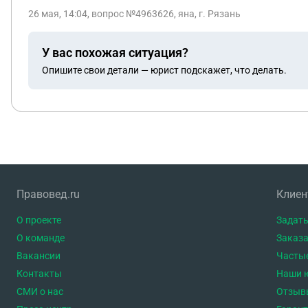
обращаться?
26 мая, 14:04
, вопрос №4963626, яна, г. Рязань
У вас похожая ситуация?
Опишите свои детали — юрист подскажет, что делать.
Правовед.ru
Клие
О проекте
Задать
О команде
Заказа
Вакансии
Часты
Контакты
Наши 
СМИ о нас
Отзыв