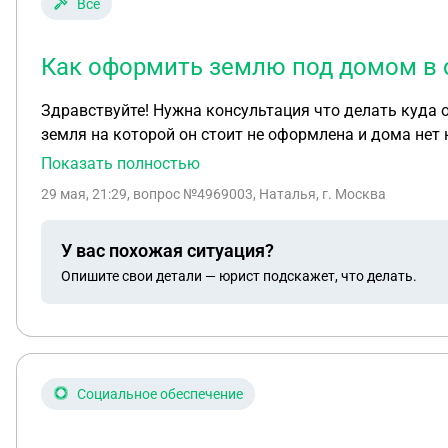
Все
Как оформить землю под домом в с
Здравствуйте! Нужна консультация что делать куда о
земля на которой он стоит не оформлена и дома нет н
в живых и колхоза уже тоже нет. Сейчас проводят газ
Показать полностью
администрации района ни чем не смогли помочь, ска
29 мая, 21:29
, вопрос №4969003, Наталья, г. Москва
быть теперь, как оформить эту землю, что для этого 
У вас похожая ситуация?
Опишите свои детали — юрист подскажет, что делать.
Социальное обеспечение