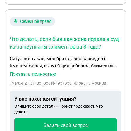
Семейное право
Что делать, если бывшая жена подала в суд
из-за неуплаты алиментов за 3 года?
Ситуация такая, мой брат давно разведен с
бывшей женой, есть общий ребёнок. Алименты
судом назначены. Бывшая жена сейчас подала в
Показать полностью
суд, клевеща о том, что не получает алименты 3
19 мая, 21:31
, вопрос №4957350, Илона, г. Москва
года. Суд назначил 800 тысяч. (Как такого
судебного решения ещё нет, эта информация
У вас похожая ситуация?
только от бывшей и звонили приставы) Весь
Опишите свои детали — юрист подскажет, что
абсурд в том, что мой брат не имеет
делать.
определённого места работы. За 3 года
перечислял алименты с разных карт, пару раз
Задать свой вопрос
переводила я, возможно, даже друзья. Никогда не