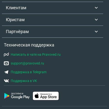
от нас часть любым путем да и еще с домом и
Клиентам
продать. Каждый день думаю что делать, как
быть, хочется снять из реестра и под снос(яблоко
Юристам
раздора), но дети хотят чтоб этот дом стоял как
память о бабушке и дедушке. В будущем авдруг
Партнёрам
захотят там жить. Вместе наследством, сама
делюсь на части, понимая что с этим чтото надо
Техническая поддержка
сделать, это невозможно чтоб продолжалось так
всю жизнь. Посоветуйте пожалуйста.
Написать в чате на Pravoved.ru
support@pravoved.ru
Поддержка в Telegram
Поддержка в VK