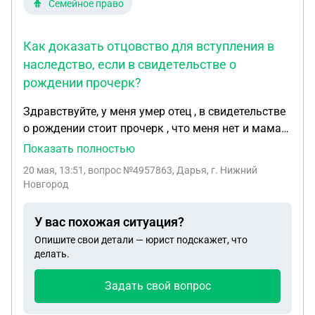
Семейное право
Как доказать отцовство для вступления в
наследство, если в свидетельстве о
рождении прочерк?
Здравствуйте, у меня умер отец , в свидетельстве
о рождении стоит прочерк , что меня нет и мама
развелись , а жили 30 лет вместе , сейчас как то
Показать полностью
нудно доказать , что я являюсь его дочерью и
20 мая, 13:51
, вопрос №4957863, Дарья, г. Нижний
имею права на наследство , что нужно делать ,
Новгород
ДНК тест на установление родства или же можно
доказать другими способами ?
У вас похожая ситуация?
Опишите свои детали — юрист подскажет, что
делать.
Задать свой вопрос