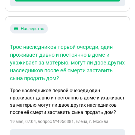
помечали как "алименты ". Многие карты уже
заблокированы. Алименты были нерегулярные, но
он мог сразу за 2 месяца отправить большую
сумму. С ребёнком он регулярно видеться, дарит
Наследство
подарки, он бывшей всё мало. Она объяснила
свою позицию тем, что выплаты нерегулярные, и
Трое наследников первой очереди, один
забирать заявление она не будет. Что делать в
проживает давно и постоянно в доме и
этой ситуации? Брат живёт в другом городе и к
ухаживает за матерью, могут ли двое других
приставам прийти не может.
наследников после её смерти заставить
сына продать дом?
Трое наследников первой очереди,один
проживает давно и постоянно в доме и ухаживает
за матерью,могут ли двое других наследников
после её смерти заставить сына продать дом?
19 мая, 07:04
, вопрос №4956381, Елена, г. Москва