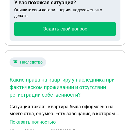
У вас похожая ситуация?
Опишите свои детали — юрист подскажет, что
делать.
Задать свой вопрос
Наследство
Какие права на квартиру у наследника при
фактическом проживании и отсутствии
регистрации собственности?
Ситуация такая: квартира была оформлена на
моего отца, он умер. Есть завещание, в котором я
указана. Мама тоже, но она умерла буквально
Показать полностью
неделю назад. Я прописана в этой квартире одна