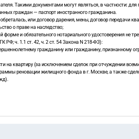
теля. Такими документами могут являться, в частности: для
анных граждан — паспорт иностранного гражданина.
обреталась, или договор дарения, мены, договор передачи ква
ство о праве на наследство;
 форме и обязательного нотариального удостоверения не треб
Ф; ч. 1.1 ст. 42, ч. 2 ст. 54 Закона N 218-ФЗ):
ершеннолетнему гражданину или гражданину, признанному ог
ти на квартиру (за исключением сделок при отчуждении всем
граммы реновации жилищного фонда в г. Москве, а также сде
жд).