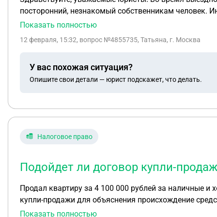
посторонний, незнакомый собственникам человек. И
право подачи и получения документов ЖСК, а также н
Показать полностью
заявил, что хранит ключи от подвала ЖСК у себя. Правомочно ли такое так называемое представительство? Может ли председатель ЖСК передавать дела
12 февраля, 15:32
, вопрос №4855735, Татьяна, г. Москва
доверенному лицу (не из членов правления) без согласия соб
быть у представителя, кроме доверенности в простой письменной форме? Не нарушает ли это закон о за
У вас похожая ситуация?
персональные данные собственников)?
Опишите свои детали — юрист подскажет, что делать.
Налоговое право
Подойдет ли договор купли-прода
Продал квартиру за 4 100 000 рублей за наличные и 
купли-продажи для объяснения происхождение средс
Показать полностью