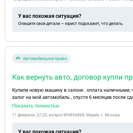
У вас похожая ситуация?
Опишите свои детали — юрист подскажет, что делать.
Автомобильное право
Как вернуть авто, договор купли пр
Купили новую машину в салоне . оплата наличными, 
залог на мой автомобиль , спустя 6 месяцев после сд
тоже . Машина новая без пробега , на учет в ГИБДД 
Показать полностью
11 февраля, 22:20
, вопрос №4854968, Мария, г. Москва
У вас похожая ситуация?