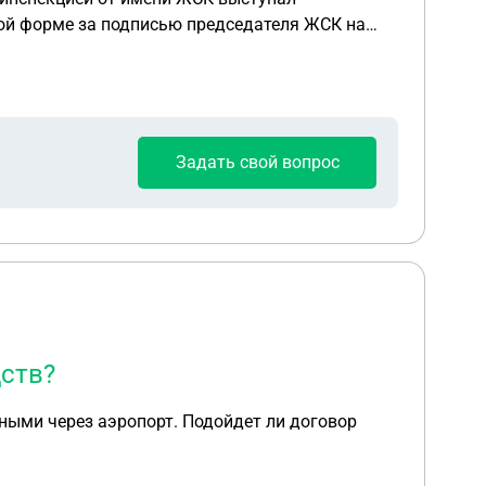
ной форме за подписью председателя ЖСК на
ти - один год. К тому же, представитель
 Какие документы должны
Задать свой вопрос
ств?
чными через аэропорт. Подойдет ли договор