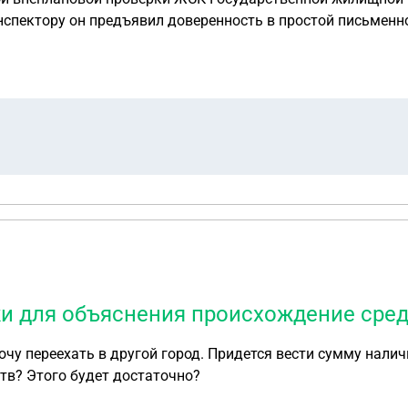
нспектору он предъявил доверенность в простой письмен
а представление интересов ЖСК. Срок действия довереннос
ственников/ членов ЖСК, оформленного протоколом общего собрания?
щите персональных данных (имеются в виду
жи для объяснения происхождение сред
хочу переехать в другой город. Придется вести сумму нали
тв? Этого будет достаточно?