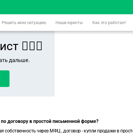
Решить мою ситуацию
Наши юристы
Как это работает
 👨🏻‍⚖️
ать дальше.
!
 по договору в простой письменной форме?
вая собственность через МФЦ , договор - купли продажи в прос