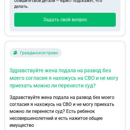
Опишите свои детали — юрист подскажет, что
был поставлен в постоплату. Срок оплаты
делать.
Покупателем нарушен. Поставщик имеет
намерение подать иск в суд. Но Покупатель
Задать свой вопрос
находится в реорганизации, путем присоединения
к нему других юр лиц. Претензия Покупателю
была направлена, но оставлена без ответа.
Можно ли на данном этапе подать иск в суд о
взыскании долга или надо ждать окончания
Гражданское право
реорганизации Покупателя?
Здравствуйте жена подала на развод без
моего согласия я нахожусь на СВО и не могу
приехать можно ли перенести суд?
Здравствуйте жена подала на развод без моего
согласия я нахожусь на СВО и не могу приехать
можно ли перенести суд? Есть ребенок
несовершенолетний и есть нажитое общее
имущество