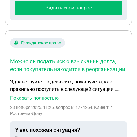
Задать свой вопрос
Гражданское право
Можно ли подать иск о взыскании долга,
если покупатель находится в реорганизации
Здравствуйте. Подскажите, пожалуйста, как
правильно поступить в следующей ситуации...
Между юр лицами был заключен договор
Показать полностью
поставки. Поставщик должным образом
28 ноября 2025, 11:25
, вопрос №4774264, Клиент, г.
выполнил свои обязательства. Покупатель со
Ростов-на-Дону
своей стороны в полном объеме принял товар
товар и подписал первичные документы (УПД,
У вас похожая ситуация?
ТН). Претензий по качеству не поступило. Товар