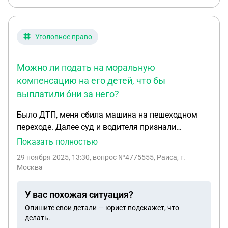
Уголовное право
Можно ли подать на моральную
компенсацию на его детей, что бы
выплатили о́ни за него?
Было ДТП, меня сбила машина на пешеходном
переходе. Далее суд и водителя признали
виновным. Приговорили ему компенсацию
Показать полностью
морального вреда в N-сумму. В итоге спустя год
29 ноября 2025, 13:30
, вопрос №4775555, Раиса, г.
виновник умирает,так не выплатив ни рубля.
Москва
Можно ли подать на моральную компенсацию на
его детей, что бы выплатили о́ни за него?
У вас похожая ситуация?
Опишите свои детали — юрист подскажет, что
делать.