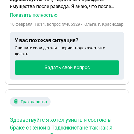
имущества после развода. Я знаю, что после
развода можно подать иск в течении 3 лет.
Показать полностью
Отношения прекращены почти 4 года. Но сам
10 февраля, 18:14
, вопрос №4853297, Ольга, г. Краснодар
развод состоялся чуть более года назад. Можно
ли подать иск? И второй вопрос. Подать хочу на
У вас похожая ситуация?
машину, которую муж продал после развода, то
Опишите свои детали — юрист подскажет, что
есть на компенсацию суммы от продажи, к
делать.
сожалению не помню точно гос номер и дату
выпуска, это необходимо указывать в иске. Что
Задать свой вопрос
делать?
Гражданство
Здравствуйте я хотел узнать я состою в
браке с женой в Таджикистане так как я,