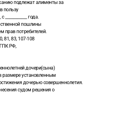
сканию подлежат алименты за
в пользу
 ___________ года.
дарственной пошлины
м прав потребителей.
, 81, 83, 107-108
 ГПК РФ,
еннолетней дочери(сына)
ты в размере установленным
 достижения дочерью совершеннолетия.
несения судом решения о