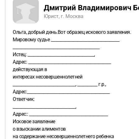
Дмитрий Владимирович Б
Юрист, г. Москва
Ольга, добрый день.Вот образец искового заявления.
Мировому судье __________________________________
___________________________________________
Истец: _________________________________,
Адрес: _________________________________________
действующая в
интересах несовершеннолетней
_______________________________, __________ г.р.,
Адрес:_________________________________________
Ответчик:
_______________________________,
Адрес:: _______________________________________
Исковое заявление
о взыскании алиментов
на содержание несовершеннолетнего ребенка