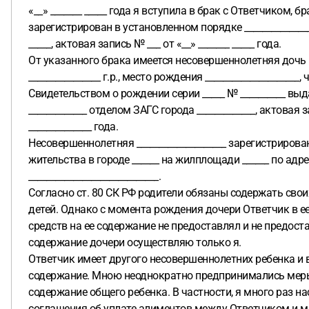
«__» _______ _____ года я вступила в брак с Ответчиком, б
зарегистрирован в установленном порядке _____________
_____, актовая запись № ___ от «__» _______ _____ года.
От указанного брака имеется несовершеннолетняя дочь – _
________________ г.р., место рождения _____________________
Свидетельством о рождении серии _____ № __________ выда
_____________ отделом ЗАГС города _____________, актовая 
______________ года.
Несовершеннолетняя ____________________ зарегистрирова
жительства в городе ______ на жилплощади ______ по адре
_____________________________.
Согласно ст. 80 СК РФ родители обязаны содержать сво
детей. Однако с момента рождения дочери Ответчик в ее
средств на ее содержание не предоставлял и не предоста
содержание дочери осуществляю только я.
Ответчик имеет другого несовершеннолетних ребенка и
содержание. Мною неоднократно предпринимались меры
содержание общего ребенка. В частности, я много раз н
соглашения об уплате алиментов между Ответчиком и мн