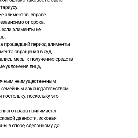
тариусу.
ие алиментов, вправе
езависимо от срока,
 если алименты не
ов.
 за прошедший период алименты
мента обращения в суд,
мались меры к получению средств
ие уклонения лица,
и личным неимущественным
м семейным законодательством
 постольку, поскольку это
шенного права принимается
сковой давности, исковая
ны в споре, сделанному до