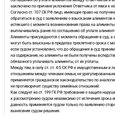
заключено по причине уклонения Ответчика от явки к но
Согласно ст. 107 СК РФ лицо, имеющее право на получен
обратиться в суд с заявлением о взыскании алиментов н
истекшего с момента возникновения права на алименты,
выплачивались ранее по соглашению об уплате алимент
Алименты присуждаются с момента обращения в суд, а
могут быть взысканы в пределах трехлетнего срока с мо
если судом установлено, что до обращения в суд прини
на содержание, но алименты не были получены вследств
обязанного уплачивать алименты, от их уплаты.
Между тем, в силу ст. ст. 4-5 СК РФ к имущественным 
отношениям между членами семьи, не урегулированны
применяется гражданское законодательство по аналогии
не противоречит существу семейных отношений.
Как следует из ст. 199 ГК РФ требование о защите нару
к рассмотрению судом независимо от истечения срока и
давность применяется судом только по заявлению сторо
вынесения судом решения.