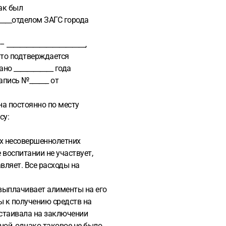
рак был
_____отделом ЗАГС города
_______________________,
, что подтверждается
но ____________ года
запись №______ от
на постоянно по месту
су:
их несовершеннолетних
 воспитании не участвует,
вляет. Все расходы на
 выплачивает алименты на его
 к получению средств на
астаивала на заключении
ой, однако таковое не было