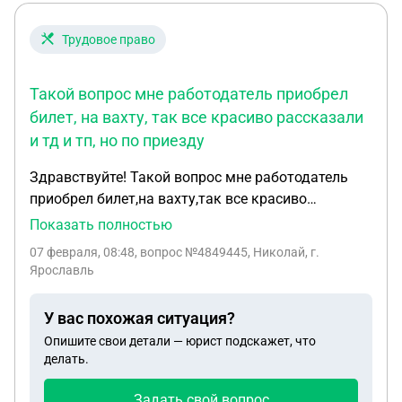
взыскать долг с другой ООО? Спасибо!
Трудовое право
Такой вопрос мне работодатель приобрел
билет, на вахту, так все красиво рассказали
и тд и тп, но по приезду
Здравствуйте! Такой вопрос мне работодатель
приобрел билет,на вахту,так все красиво
рассказали и тд и тп,но по приезду,оказалось не
Показать полностью
так,вот я хочу уйти отсюда,никаких документов
07 февраля, 08:48
, вопрос №4849445, Николай, г.
ещё не подписывал,но я писал расписку о покупке
Ярославль
билета,делал фото,в случае чего что я возмещу
стоимость проезда,смогу ли я в течение трёх дней
У вас похожая ситуация?
вернуть им за покупку билета? Будет ли мне что
Опишите свои детали — юрист подскажет, что
то? Спасибо
делать.
Задать свой вопрос