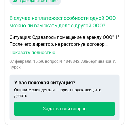
Гражданское право
В случае неплатежеспособности одной ООО
можно ли взыскать долг с другой ООО?
Ситуация: Сдавалось помещение в аренду ООО" 1"
После, его директор, не расторгнув договор
аренды, заключил новый договор аренды, указав
Показать полностью
качестве арендатора другое свое ООО "2" Не
07 февраля, 15:59
, вопрос №4849842, Альберт иванов, г.
предупредил за 3 месяца согласно договора о
Курск
том, что будет съезжать. Все только в переписке.
1.Вопрос: будет ли переписка являться
У вас похожая ситуация?
подтверждением уведомления? 2. Можно ли
Опишите свои детали — юрист подскажет, что
взыскать по не расторженглму договору деньги
делать.
за аренду, если в переписке ген. директор просил
перезаключить договор аренды с другим своим
Задать свой вопрос
ООО2. 3. У него были просрочки, можно ли
взыскать% за каждый период. 4. В случае
неплатежеспособности одной ООО можно ли