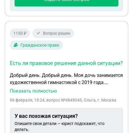
1150 ₽
Вопрос решен
Гражданское право
Есть ли правовое решение данной ситуации?
Добрый день. Добрый день. Моя дочь занимается
художественной гимнастикой с 2019 года.
19.06.2023 года ребенку был присвоен 1
Показать полностью
спортивный разряд. На Соревнованиях в мае 2025
06 февраля, 18:24
, вопрос №4849045, Ольга, г. Москва
года она подтвердила 1 спортивный разряд,
заняла призовые места. По словам тренера
У вас похожая ситуация?
спортивного клуба, в котором тренировалась моя
Опишите свои детали — юрист подскажет, что
дочь, документы были поданы в федерацию. Но
делать.
через 5 месяцев тренер сообщила, что Федерация