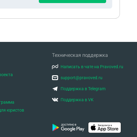
Техническая поддержка
Написать в чате на Pravoved.ru
роекта
support@pravoved.ru
Поддержка в Telegram
Поддержка в VK
ограмма
для юристов