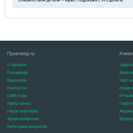
Правовед.ru
Клие
О проекте
Задать
О команде
Заказа
Вакансии
Часты
Контакты
Наши 
СМИ о нас
Отзыв
Пресс-центр
Гаран
Наши партнёры
Журна
Архив вопросов
Вопро
Категории вопросов