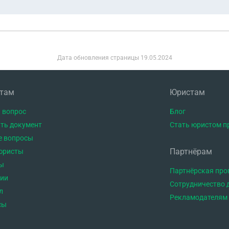
Дата обновления страницы
19.05.2024
нтам
Юристам
 вопрос
Блог
ть документ
Стать юристом п
е вопросы
Партнёрам
юристы
ы
Партнёрская пр
тии
Сотрудничество 
л
Рекламодателям
сы