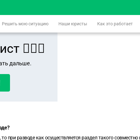
Решить мою ситуацию
Наши юристы
Как это работает
 👨🏻‍⚖️
ать дальше.
!
оде?
у, то при разводе как осуществляется раздел такого совместн