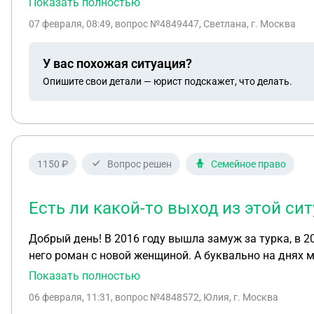
Показать полностью
07 февраля, 08:49
, вопрос №4849447, Светлана, г. Москва
У вас похожая ситуация?
Опишите свои детали — юрист подскажет, что делать.
1150 ₽
Вопрос решен
Семейное право
Есть ли какой-то выход из этой си
Добрый день! В 2016 году вышла замуж за турка, в 2021 мы разошлись, детей нет, совместно нажитого имущества нет. Через общих знакомых узнала, что у
него роман с новой женщиной. А буквально на днях м
суд, о разводе + взыскания с меня оплаты услуг адво
Показать полностью
указана. Дата подачи 07.05.25. Вручили эти копии мн
06 февраля, 11:31
, вопрос №4848572, Юлия, г. Москва
Развестись я согласна, но не на оплату услуг адвока