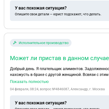
Судя по всему, сроки подачи встречного иска вышли, 
У вас похожая ситуация?
суд принял решение в его пользу, то получается, что
Опишите свои детали — юрист подскажет, что делать.
делать? Заранее спасибо
Исполнительное производство
Может ли пристав в данном случае
Добрый день. Я плательщик алиментов. Задолженности не имею. Однако, бывшая супруга считает, что я скрываю свой реальный доход. В настоящее время
нахожусть в браке с другой женщиной. Всвязи с этим хочет через прис
Может ли пристав в данном случае направлять запро
Показать полностью
04 февраля, 08:24
, вопрос №4846087, Александр, г. Москва
У вас похожая ситуация?
Опишите свои детали — юрист подскажет, что делать.