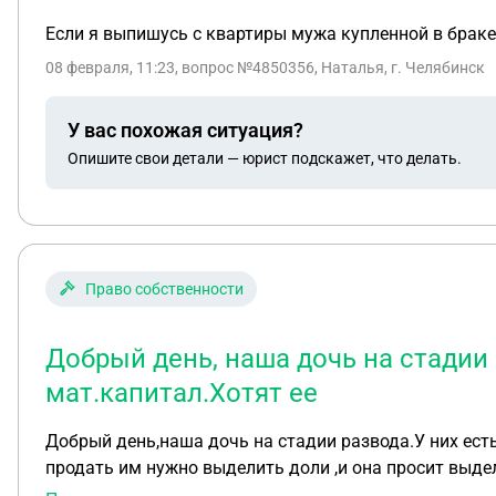
Если я выпишусь с квартиры мужа купленной в браке 
08 февраля, 11:23
, вопрос №4850356, Наталья, г. Челябинск
У вас похожая ситуация?
Опишите свои детали — юрист подскажет, что делать.
Право собственности
Добрый день, наша дочь на стадии 
мат.капитал.Хотят ее
Добрый день,наша дочь на стадии развода.У них есть квартира ипотечная,в которую вложен мат.капитал.Хотят ее продать.Внукам там выделяют доли.А чт
продать им нужно выделить доли ,и она просит выд
внукам там будут выделены доли.Или это уже будет