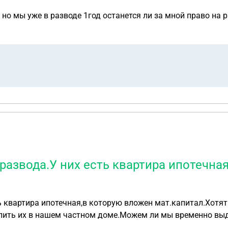
но мы уже в разводе 1год останется ли за мной право на 
развода.У них есть квартира ипотечна
обы
елить их в нашем частном доме.Можем ли мы временно выд
 невозможно?