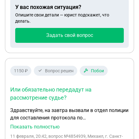
зафиксировано, единственный аргумент это
У вас похожая ситуация?
разница между фото окончания одной аренды и
Опишите свои детали — юрист подскажет, что
другой. Можно ли обжаловать это
делать.
правонарушение или хотя бы снизить штраф?
Задать свой вопрос
1150 ₽
Вопрос решен
Побои
Или обязательно передадут на
рассмотрение судье?
Здравствуйте, на завтра вызвали в отдел полиции
для составления протокола по
административному правонарушеню по ч.1 ст.6.9
Показать полностью
КоАП на основании возбужденного дела об
11 февраля, 20:42
, вопрос №4854939, Михаил, г. Санкт-