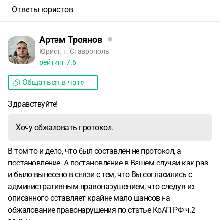
Перспективы обжалования.
Протокол прилагаю.
Ответы юристов
Артем Троянов
Юрист, г. Ставрополь
рейтинг
7.6
Общаться в чате
Здравствуйте!
Хочу обжаловать протокол.
В том то и дело, что был составлен не протокол, а
постановление. А постановление в Вашем случаи как раз
и было вынесено в связи с тем, что Вы согласились с
административным правонарушением, что следуя из
описанного оставляет крайне мало шансов на
обжалование правонарушения по статье КоАП РФ ч.2