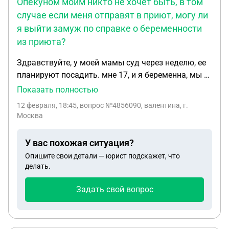
Опекуном моим никто не хочет быть, в том
случае если меня отправят в приют, могу ли
я выйти замуж по справке о беременности
из приюта?
Здравствуйте, у моей мамы суд через неделю, ее
планируют посадить. мне 17, и я беременна, мы с
молодым человеком планировали пожениться, но
Показать полностью
так как он Китаец, ему нужно сделать все
12 февраля, 18:45
, вопрос №4856090, валентина, г.
документы для ЗАГСа в Китае, это займет еще
Москва
месяц. опекуном моим никто не хочет быть, в том
случае если меня отправят в приют, могу ли я
У вас похожая ситуация?
выйти замуж по справке о беременности из
Опишите свои детали — юрист подскажет, что
приюта? так же я прописана в Краснодарском
делать.
крае, а обучаюсь в колледже в Ростовской
области, что будет с моей учебой?
Задать свой вопрос