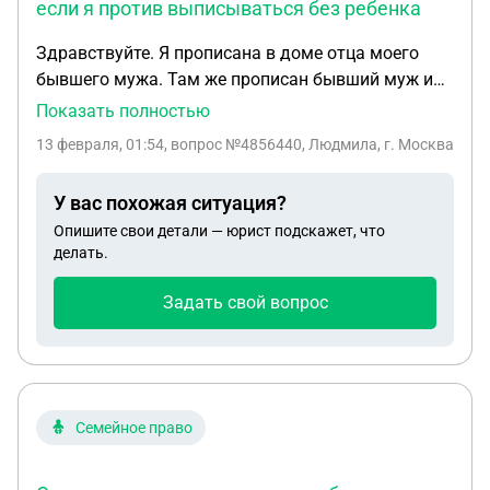
если я против выписываться без ребенка
Здравствуйте. Я прописана в доме отца моего
бывшего мужа. Там же прописан бывший муж и
наш общий ребенок. Они грозятся выписать меня.
Показать полностью
Могут ли в данном случае меня выписать, если я
13 февраля, 01:54
, вопрос №4856440, Людмила, г. Москва
против выписываться без ребенка. Отец ребенка
не собирается выписывать дочь.
У вас похожая ситуация?
Опишите свои детали — юрист подскажет, что
делать.
Задать свой вопрос
Семейное право