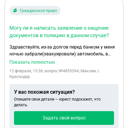
Гражданское право
Могу ли я написать заявление о хищение
документов в полицию в данном случае?
Здравствуйте, из-за долгов перед банком у меня
ночью забрали(эвакуировали) автомобиль, в
автомобиле находился паспорт. При разговоре с
Показать полностью
банком, на вопрос вернуть мне паспорт?
12 февраля, 13:36
, вопрос №4855594, Максим, г.
Сотрудник банка сказал что предоставят адрес в
Краснодар
течении 5 дней, где находится автомобиль чтобы
забрать свой паспорт. Могу ли я написать
У вас похожая ситуация?
заявление о хищение документов в полицию в
Опишите свои детали — юрист подскажет, что
данном случае?
делать.
Задать свой вопрос