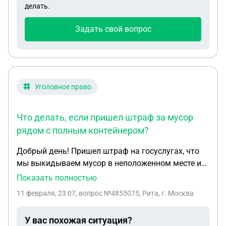
делать.
Задать свой вопрос
Уголовное право
Что делать, если пришел штраф за мусор
рядом с полным контейнером?
Добрый день! Пришел штраф на госуслугах, что
мы выкидываем мусор в неположенном месте и
загрязняем окружающую среду. Причем на фото
Показать полностью
видно, что муж кладет мусор рядом с
11 февраля, 23:07
, вопрос №4855075, Рита, г. Москва
контейнером, потому что те битком набиты . Что
писать в претензии в данном случае
У вас похожая ситуация?