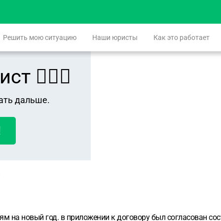
Решить мою ситуацию
Наши юристы
Как это работает
 👨🏻‍⚖️
ать дальше.
!
м на новый год. в приложении к договору был согласован сос