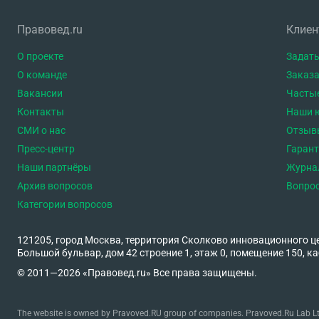
Правовед.ru
Клие
О проекте
Задать
О команде
Заказа
Вакансии
Часты
Контакты
Наши 
СМИ о нас
Отзыв
Пресс-центр
Гаран
Наши партнёры
Журна
Архив вопросов
Вопро
Категории вопросов
121205, город Москва, территория Сколково инновационного ц
Большой бульвар, дом 42 строение 1, этаж 0, помещение 150, ка
© 2011—2026 «Правовед.ru» Все права защищены.
The website is owned by Pravoved.RU group of companies. Pravoved.Ru Lab Ltd