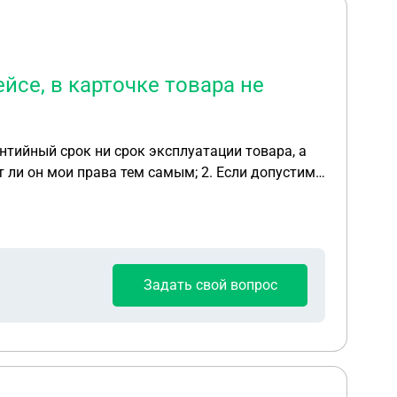
йсе, в карточке товара не
нтийный срок ни срок эксплуатации товара, а
не дал продавец 7 дней. Цена товара
Задать свой вопрос