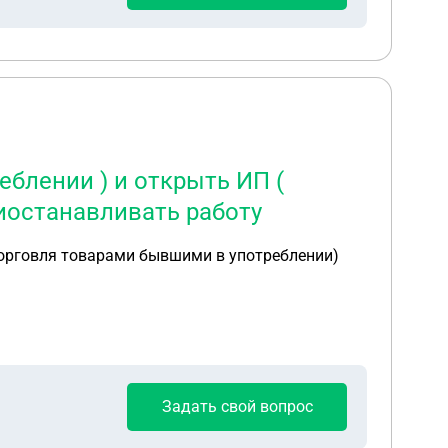
блении ) и открыть ИП (
иостанавливать работу
Задать свой вопрос