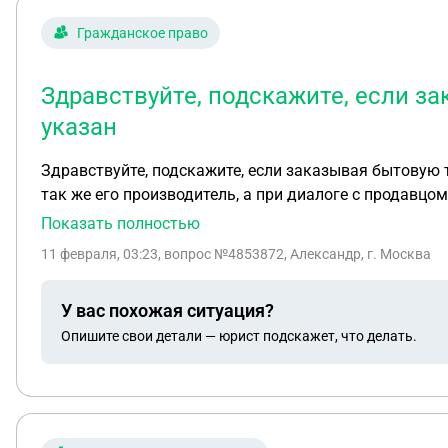
Гражданское право
Здравствуйте, подскажите, если за
указан
Здравствуйте, подскажите, если заказывая бытовую т
так же его производитель, а при диалоге с продавцом он дает 7 дней гарантии с мо
товар пришёл в негодность на 8 день или через месяц, то
Показать полностью
более 8 000 и по моему мнению, давать гарантию 7 д
11 февраля, 03:23
, вопрос №4853872, Александр, г. Москва
У вас похожая ситуация?
Опишите свои детали — юрист подскажет, что делать.