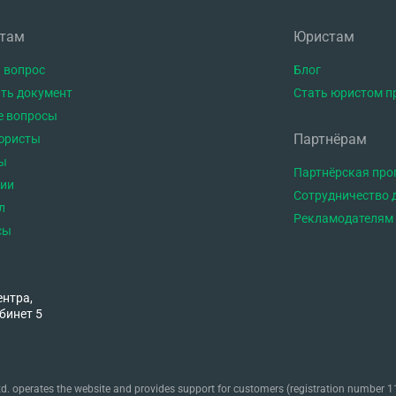
нтам
Юристам
 вопрос
Блог
ть документ
Стать юристом п
е вопросы
Партнёрам
юристы
ы
Партнёрская пр
тии
Сотрудничество 
л
Рекламодателям
сы
ентра,
бинет 5
. operates the website and provides support for customers (registration number 11