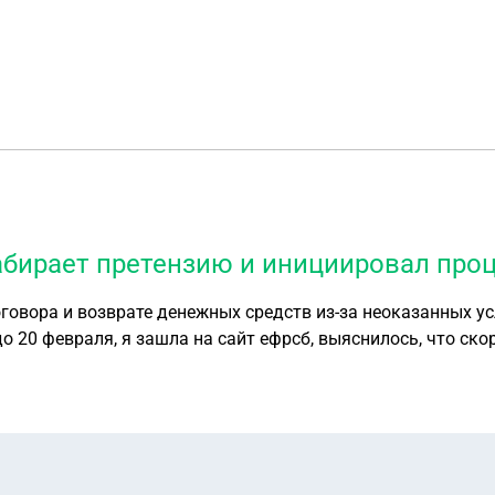
забирает претензию и инициировал про
овора и возврате денежных средств из-за неоказанных усл
до 20 февраля, я зашла на сайт ефрсб, выяснилось, что ско
дуре банкротства, что мне сейчас делать?