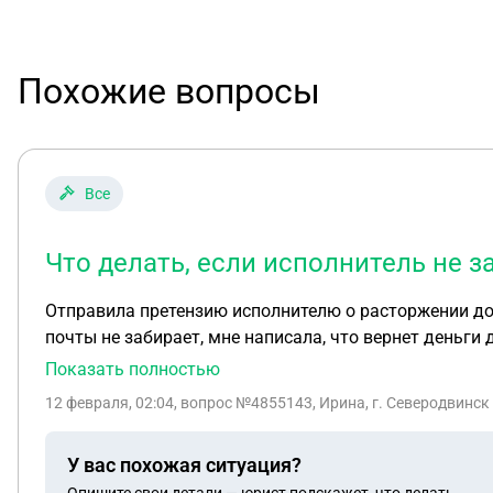
Похожие вопросы
Все
Что делать, если исполнитель не 
Отправила претензию исполнителю о расторжении дог
почты не забирает, мне написала, что вернет деньги 
принятии решение о реструктуризации Долгов , проце
Показать полностью
12 февраля, 02:04
, вопрос №4855143, Ирина, г. Северодвинск
У вас похожая ситуация?
Опишите свои детали — юрист подскажет, что делать.