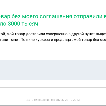
овар без моего соглашения отправили 
ло 3000 тысяч
тавит мне . По вине курьера и продавца , мой товар без м
, что я не обязана
Дата обновления страницы
28.12.2013