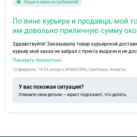
Защита прав потребителей
По вине курьера и продавца, мой т
им довольно приличную сумму око
Здравствуйте! Заказывала товар курьерской доставкой, мой товар доставили совершенно в другой пункт выдачи в другом городе . Срок хранения истек ,
курьер мой заказ не забрал с пункта выдачи и не дос
я должна им довольно приличную сумму около 3000 тысяч. Как я могу отвергнуть эту сумму , так как вина не с моей стороны , и в считаю 
Показать полностью
оплачивать чужой косяк Далее : после короткого разговора с оператором , часть моего товара отправили доставкой и нашли сразу же курьера , хотя я их об
10 февраля, 14:20
, вопрос №4852906, Светлана, Алматы
этом не просила
У вас похожая ситуация?
Опишите свои детали — юрист подскажет, что делать.