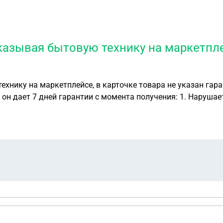
казывая бытовую технику на маркетпле
ехнику на маркетплейсе, в карточке товара не указан гара
мента получения: 1. Нарушает ли он мои права тем самым; 2. Если допустим
 могу ли я рассчитывать на гарантию независимо от того, что м
ней это не существенно. Спасибо