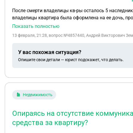
После смерти владелицы кв-ры осталось 5 наследников
владелицы квартира была оформлена на ее дочь, прож
лет не претендовал. Год назад в суд было подано заявление о праве на квартиру одним из внуков . Он племянник умершей в 2023 году. 3 оставшихся ее дети.
Показать полностью
Племянник свое право основывает на завещании написанное его бабушкой 16 лет назад, за три года до ее смерти. Хотелось бы понять- имеет ли он право на эту
13 февраля, 21:28
, вопрос №4857440, Андрей Викторович Зем
квартиру?
У вас похожая ситуация?
Опишите свои детали — юрист подскажет, что делать.
Недвижимость
Опираясь на отсутствие коммуника
средства за квартиру?