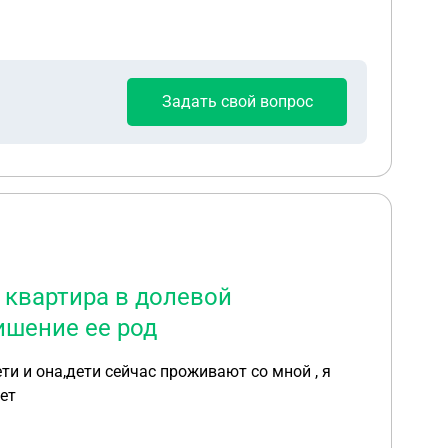
Задать свой вопрос
, квартира в долевой
ишение ее род
ти и она,дети сейчас проживают со мной , я
ает