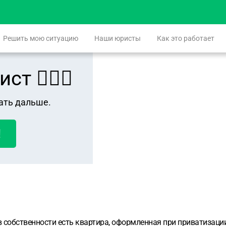
Решить мою ситуацию
Наши юристы
Как это работает
 👨🏻‍⚖️
ать дальше.
!
в собственности есть квартира, оформленная при приватизации