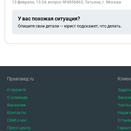
13 февраля, 13:34
, вопрос №4856865, Татьяна, г. Москва
У вас похожая ситуация?
Опишите свои детали — юрист подскажет, что делать.
Правовед.ru
Клие
О проекте
Задать
О команде
Заказа
Вакансии
Часты
Контакты
Наши 
СМИ о нас
Отзыв
Пресс-центр
Гаран