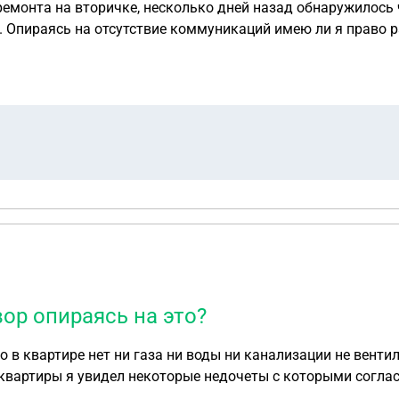
 ремонта на вторичке, несколько дней назад обнаружилось 
 Опираясь на отсутствие коммуникаций имею ли я право р
ор опираясь на это?
о в квартире нет ни газа ни воды ни канализации не венти
е газ вентиляция и канализация посмотрел так как по умо