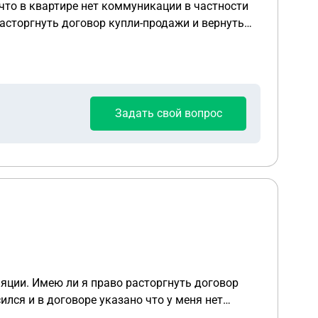
что в квартире нет коммуникации в частности
асторгнуть договор купли-продажи и вернуть
Задать свой вопрос
ляции. Имею ли я право расторгнуть договор
лчанию в любой квартире все это должны