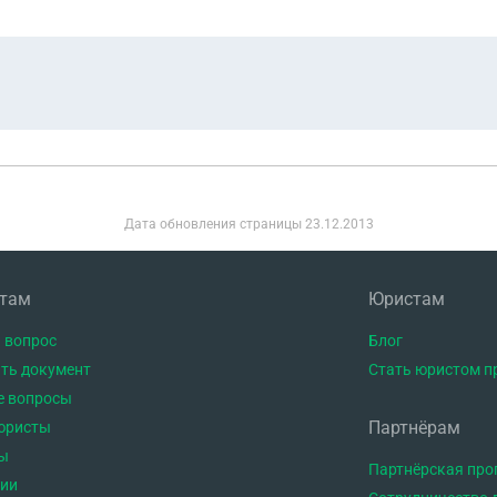
Дата обновления страницы
23.12.2013
нтам
Юристам
 вопрос
Блог
ть документ
Стать юристом п
е вопросы
Партнёрам
юристы
ы
Партнёрская пр
тии