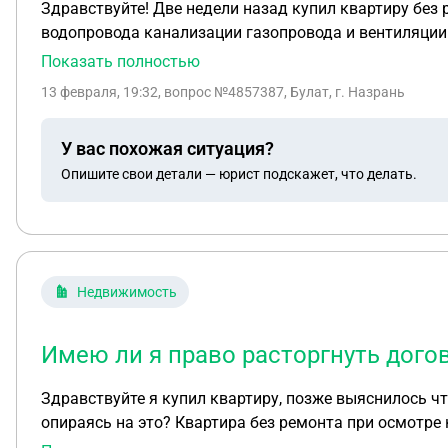
Здравствуйте! Две недели назад купил квартиру без
водопровода канализации газопровода и вентиляции.
средства за квартиру?
Показать полностью
13 февраля, 19:32
, вопрос №4857387, Булат, г. Назрань
У вас похожая ситуация?
Опишите свои детали — юрист подскажет, что делать.
Недвижимость
Имею ли я право расторгнуть догов
Здравствуйте я купил квартиру, позже выяснилось чт
опираясь на это? Квартира без ремонта при осмотре квартиры я увидел некоторые недочеты с которыми согласился и в договоре указано что у меня нет
претензий к этому. Однако имеется ли водоснабжени