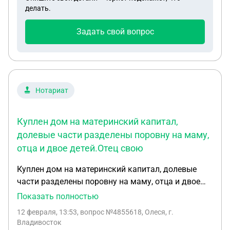
делать.
Задать свой вопрос
Нотариат
Куплен дом на материнский капитал,
долевые части разделены поровну на маму,
отца и двое детей.Отец свою
Куплен дом на материнский капитал, долевые
части разделены поровну на маму, отца и двое
детей.Отец свою долевую собственность подарил
Показать полностью
сыну, сын на данный момент не совершенно
12 февраля, 13:53
, вопрос №4855618, Олеся, г.
летний, мать и отец в разводе, на алименты мать
Владивосток