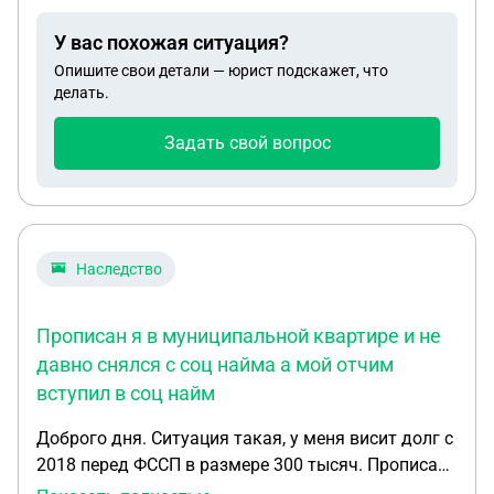
не подавала, сын проживает с матерью. Отец
решил вернуть свою долевую собственность,
У вас похожая ситуация?
которую подарил сыну! Подскажите действия
Опишите свои детали — юрист подскажет, что
матери в этой ситуации.
делать.
Задать свой вопрос
Наследство
Прописан я в муниципальной квартире и не
давно снялся с соц найма а мой отчим
вступил в соц найм
Доброго дня. Ситуация такая, у меня висит долг с
2018 перед ФССП в размере 300 тысяч. Прописан
я в муниципальной квартире и не давно снялся с