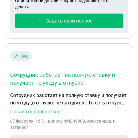
Опишите свои детали — юрист подскажет, что
якобы мы их получаем. И поэтому средне
делать.
душевой доход у меня превысил на 300 рублей.
Гражданская жена пока сидит дома по уходу за
Задать свой вопрос
малышом, декрет закончился, но на работу не
пускаю, проблемный ребенок. Скажите
пожалуйста, если мы сейчас зарегистрируемся,
заявление на пособие можно подать еще раз в
любой момент или надо ждать 12 месяцев?
Все
Сотрудник работает на полную ставку и
получает по уходу в отпуске
Сотрудник работает на полную ставку и получает
по уходу ,в отпуске не находится. То есть отпуск
по уходу прервал и вышел на работу с
Показать полностью
сохранением пособия по уходу . Ушел на
07 февраля, 16:31
, вопрос №4849808, Александра, г.
больничный. Сохраняется ли право на пособие по
Таганрог
уходу ,если он работает,не в отпуске по уходу и