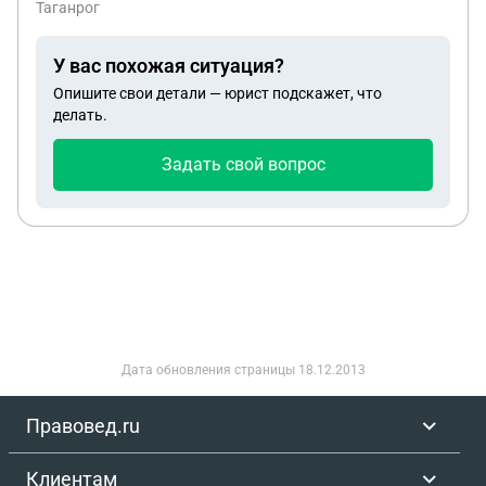
Таганрог
права нарушены? Сотрудник работает полный
рабочий день официально по ТК РФ. То есть и
У вас похожая ситуация?
работает и получает пособие по уходу. Прошу
Опишите свои детали — юрист подскажет, что
дать ответ.
делать.
Задать свой вопрос
Дата обновления страницы
18.12.2013
Правовед.ru
Клиентам