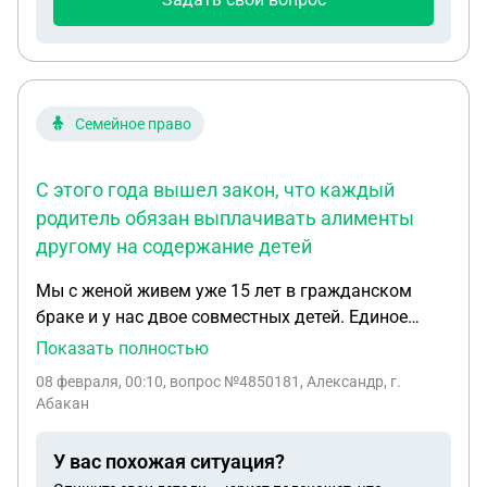
Семейное право
С этого года вышел закон, что каждый
родитель обязан выплачивать алименты
другому на содержание детей
Мы с женой живем уже 15 лет в гражданском
браке и у нас двое совместных детей. Единое
пособие, как малоимущим нам всегда
Показать полностью
выплачивали, но в этом году нам отказали. С
08 февраля, 00:10
, вопрос №4850181, Александр, г.
этого года вышел закон, что каждый родитель
Абакан
обязан выплачивать алименты другому на
содержание детей. С этого года нам
У вас похожая ситуация?
автоматически посчитали в доход алименты,