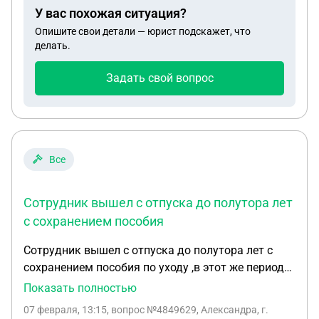
при этом был на больничном
У вас похожая ситуация?
Опишите свои детали — юрист подскажет, что
делать.
Задать свой вопрос
Все
Сотрудник вышел с отпуска до полутора лет
с сохранением пособия
Сотрудник вышел с отпуска до полутора лет с
сохранением пособия по уходу ,в этот же период
был по своей болезни на больничный.
Показать полностью
Больничный был оплачен ,а вот пособие по уходу
07 февраля, 13:15
, вопрос №4849629, Александра, г.
не пришло. Можно получать что то одно ,или