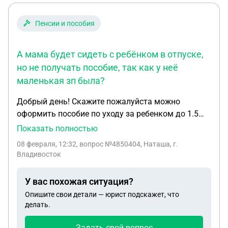
Пенсии и пособия
А мама будет сидеть с ребёнком в отпуске,
но не получать пособие, так как у неё
маленькая зп была?
Добрый день! Скажите пожалуйста можно
оформить пособие по уходу за ребенком до 1.5
лет на дедушку, но он будет работать. А мама
Показать полностью
будет сидеть с ребёнком в отпуске, но не
08 февраля, 12:32
, вопрос №4850404, Наташа, г.
получать пособие, так как у неё маленькая зп
Владивосток
была?
У вас похожая ситуация?
Опишите свои детали — юрист подскажет, что
делать.
Задать свой вопрос