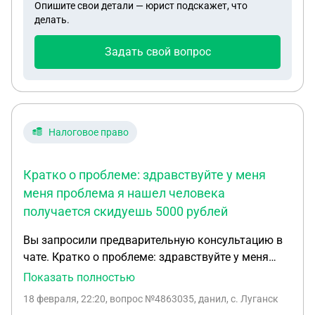
Опишите свои детали — юрист подскажет, что
угрожал если я не выплачу этим будет
делать.
заниматься киберполиция что мне делать
мошшеник он или нет
Задать свой вопрос
Налоговое право
Кратко о проблеме: здравствуйте у меня
меня проблема я нашел человека
получается скидуешь 5000 рублей
Вы запросили предварительную консультацию в
чате. Кратко о проблеме: здравствуйте у меня
меня проблема я нашел человека получается
Показать полностью
скидуешь 5000 рублей получаешь 100.000 рублей
18 февраля, 22:20
, вопрос №4863035, данил, с. Луганск
ну я скинул потом он сказал что надо оплатить