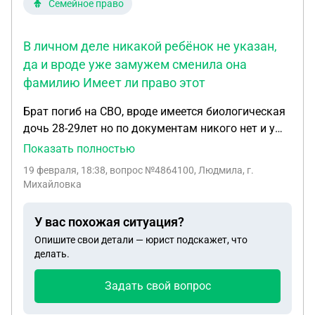
Семейное право
В личном деле никакой ребёнок не указан,
да и вроде уже замужем сменила она
фамилию Имеет ли право этот
Брат погиб на СВО, вроде имеется биологическая
дочь 28-29лет но по документам никого нет и у
этого ребёнка записан в свидетельстве о
Показать полностью
рождении другой отец, возможно отчим её мамы,
19 февраля, 18:38
, вопрос №4864100, Людмила, г.
фамилии те же. Кроме меня других
Михайловка
родственников нет, С мамой через несколько лет
после рождения был заключён брак и спустя 14
У вас похожая ситуация?
лет расторгнут ей же по суду, в браке детей от
Опишите свои детали — юрист подскажет, что
него тоже нет Признавал он на словах дочь или
делать.
нет не знаю, помогал ли нет тоже, но жил так себе
отшельником, не работал официально. В личном
Задать свой вопрос
деле никакой ребёнок не указан, да и вроде уже
замужем сменила она фамилию Имеет ли право