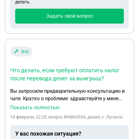
делать.
Задать свой вопрос
Все
Что делать, если требуют оплатить налог
после перевода денег за выигрыш?
Вы запросили предварительную консультацию в
чате. Кратко о проблеме: здравствуйте у меня
меня проблема я нашел человека получается
Показать полностью
скидуешь 5000 рублей получаешь 100.000 рублей
18 февраля, 22:20
, вопрос №4863034, данил, с. Луганск
ну я скинул потом он сказал что надо оплатить
налог 13 процентов я оплатил 6500 половину что
У вас похожая ситуация?
бы получить половину денег потом он мне