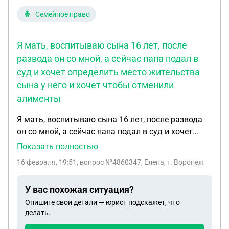
Семейное право
Я мать, воспитываю сына 16 лет, после
развода он со мной, а сейчас папа подал в
суд и хочет определить место жительства
сына у него и хочет чтобы отменили
алименты
Я мать, воспитываю сына 16 лет, после развода
он со мной, а сейчас папа подал в суд и хочет
определить место жительства сына у него и хочет
Показать полностью
чтобы отменили алименты. Хотя уже полгода
16 февраля, 19:51
, вопрос №4860347, Елена, г. Воронеж
ребенок учится в другом городе в колледже
У вас похожая ситуация?
Опишите свои детали — юрист подскажет, что
делать.