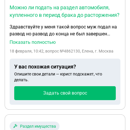
Можно ли подать на раздел автомобиля,
купленного в период брака до расторжения?
Здравствуйте у меня такой вопрос муж подал на
развод но развод до конца не был завершен
примерно через год я обратилась в ЗАГС чтоб
Показать полностью
получить свидетельство о расторжении брака до
18 февраля, 10:42
, вопрос №4862130, Елена, г. Москва
этого периода я продала комнату купила ему
машину могу ли я подать чтоб поделить 1/2
У вас похожая ситуация?
автомобиля
Опишите свои детали — юрист подскажет, что
делать.
Задать свой вопрос
Раздел имущества