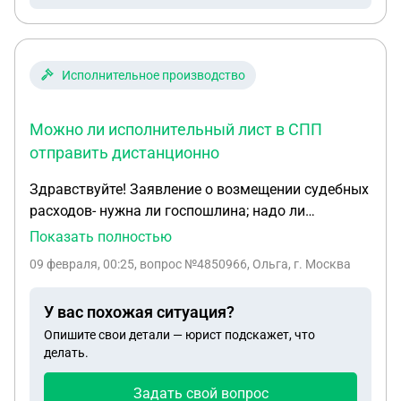
Исполнительное производство
Можно ли исполнительный лист в СПП
отправить дистанционно
Здравствуйте! Заявление о возмещении судебных
расходов- нужна ли госпошлина; надо ли
оповещать ответчика; можно ли в заявлении
Показать полностью
попросить суд рассмотреть в отсутствие истца?
09 февраля, 00:25
, вопрос №4850966, Ольга, г. Москва
Можно ли исполнительный лист в СПП отправить
дистанционно. Истец и ответчик проживают в
У вас похожая ситуация?
разных городах.
Опишите свои детали — юрист подскажет, что
делать.
Задать свой вопрос