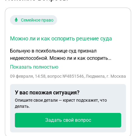
Семейное право
Можно ли и как оспорить решение суда
Больную в психбольнице суд признал
недееспособной. Можно ли и как оспорить
решение суда. Она многократно помещалась туда
Показать полностью
с участием ее тети, а в последний раз(24дек ) ее,
09 февраля, 14:58
, вопрос №4851546, Людмила, г. Москва
по словам тети, насильно переместили органы
опеки по жалобе соседки и из-за сильной
У вас похожая ситуация?
захламленности квартиры.
Опишите свои детали — юрист подскажет, что
делать.
Задать свой вопрос