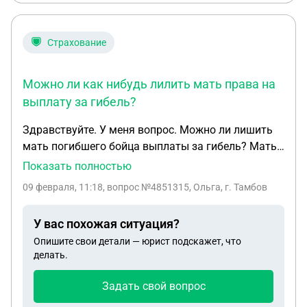
Страхование
Можно ли как нибудь лилить мать права на
выплату за гибель?
Здравствуйте. У меня вопрос. Можно ли лишить
мать погибшего бойца выплаты за гибель? Мать
когда он был несовершеннолетним не
Показать полностью
воспитывала. А воспитывала бойца его бабушка.
09 февраля, 11:18
, вопрос №4851315, Ольга, г. Тамбов
Я с погибшим замужем 5 лет. Знакома 6 лет за
это время мать не общалась с нами. На момент
У вас похожая ситуация?
когда сын ушёл на сво мы тоже не общаемся. Она
Опишите свои детали — юрист подскажет, что
знала что сын на сво и не пыталась узнать как он
делать.
там и что с ним. Можно ли как нибудь лилить
мать права на выплату за гибель?
Задать свой вопрос