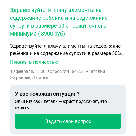
Здравствуйте, я плачу алименты на
содержание ребенка и на содержание
супруги в размере 50% прожиточного
минимума ( 8900 руб)
Здравствуйте, я плачу алименты на содержание
ребенка и на содержание супруги в размере 50%
прожиточного минимума ( 8900 руб) . Мое
Показать полностью
материальное положение изменилось - уволился с
19 февраля, 19:30
, вопрос №4864151, Анатолий
работы . В данный момент как безработный
Журавлев, Луганск
плачу на ребенка 25 % от среднего заработка в
России ( 25400 руб) таких средств я не имею ,
У вас похожая ситуация?
образовалась задолженность за 2 месяца,
Опишите свои детали — юрист подскажет, что
приставы арестовали телефон пока не оплачу всю
делать.
задолженность . Суммы нереальные ,
возможности платить нет, достойной работы
Задать свой вопрос
чтобы содержать себя и платить алименты тоже
нет . Как мне быть