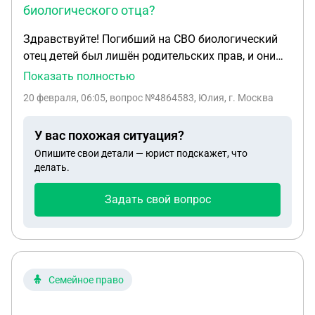
биологического отца?
Здравствуйте! Погибший на СВО биологический
отец детей был лишён родительских прав, и они
были усыновлены моим вторым мужем, но при
Показать полностью
лишении прав суд погибшему присудил алименты
20 февраля, 06:05
, вопрос №4864583, Юлия, г. Москва
на двоих детей 33% , после усыновления мужем
деток судоделопроизводство было остановлено
У вас похожая ситуация?
по алиментам по заявлению. Могут ли
Опишите свои детали — юрист подскажет, что
несовершеннолетние дети претендовать на
делать.
выплаты после гибели биологического отца?
Задать свой вопрос
Семейное право