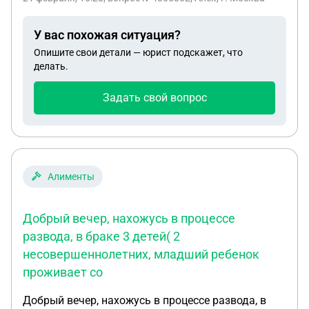
перевела данные денежные средства на его счета
и родственников. В последствии на данные
У вас похожая ситуация?
средства была приьбретена автомашина при он
Опишите свои детали — юрист подскажет, что
говорил, что будет возить моих детей в школу на
делать.
разные кружки, которая была оформлена на отца
молодого человека. В послрдствии я узнала, что
Задать свой вопрос
данную автомашину они продали. Я потребовала,
чтобы он вернул мне деньги но он отказывается
мне их возвращать, говорит, что верну через 3
года, при этом он нигде не рсботает.
Алименты
Добрый вечер, нахожусь в процессе
развода, в браке 3 детей( 2
несовершеннолетних, младший ребенок
проживает со
Добрый вечер, нахожусь в процессе развода, в