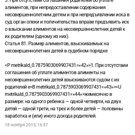
3. При отсутствии соглашения родителей об уплате
алиментов, при непредоставлении содержания
несовершеннолетним детям и при непредъявлении иска в
суд орган опеки и попечительства вправе предъявить иск
о взыскании алиментов на несовершеннолетних детей к
их родителям (одному из них).
Статья 81. Размер алиментов, взыскиваемых на
несовершеннолетних детей в судебном порядке
<P metrikaId_0.7875903069907431=«42»>1. При отсутствии
соглашения об уплате алиментов алименты на
несовершеннолетних детей взыскиваются судом с их
родителей е<B metrikaId_0.7875903069907431=«43»><U
metrikaId_0.7875903069907431=«44»>жемесячно в
размере: на одного ребенка — одной четверти, на двух
детей — одной трети, на трех и более детей — половины
заработка и (или) иного дохода родителей.
18 ноября 2013, 16:37