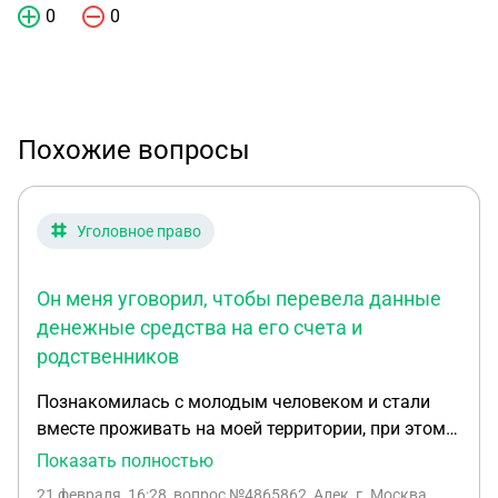
0
0
Похожие вопросы
Уголовное право
Он меня уговорил, чтобы перевела данные
денежные средства на его счета и
родственников
Познакомилась с молодым человеком и стали
вместе проживать на моей территории, при этом
он знал, что уменя имеются денежные средства
Показать полностью
большой суммы. Он меня уговорил, чтобы
21 февраля, 16:28
, вопрос №4865862, Алек, г. Москва