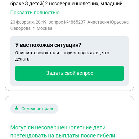
браке 3 детей( 2 несовершеннолетних, младший
ребенок проживает со мной, средняя дочь
Показать полностью
осталась с отцом, дочери через 4 месяца 18 лет),
20 февраля, 20:49
, вопрос №4865237, Анастасия Юрьевна
я подала иск в мировой суд на алименты только
Федорова, г. Москва
на младшую дочь. Муж не согласен с иском.
Может ли он отозвать иск, и куда снова подавать
У вас похожая ситуация?
документы на получение алиментов на младшего
Опишите свои детали — юрист подскажет, что
ребенка
делать.
Задать свой вопрос
Семейное право
Могут ли несовершеннолетние дети
претендовать на выплаты после гибели