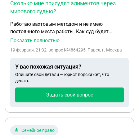
Сколько мне присудят алиментов через
мирового судью?
Работаю вахтовым методом и не имею
постоянного места работы. Как суд будет
начислять алименты если бывшая жена в
Показать полностью
заявлении будет требовать твердую денежную
19 февраля, 21:32
, вопрос №4864295, Павел, г. Москва
сумму скорее всего прожиточный минимум 18
тысяч рублей. Обязан ли я выплачивать
У вас похожая ситуация?
полностью прожиточный минимум или бывшая
Опишите свои детали — юрист подскажет, что
тоже обязана содержать ребенка те 50/50.
делать.
Сколько мне присудят алиментов через мирового
судью?
Задать свой вопрос
Семейное право