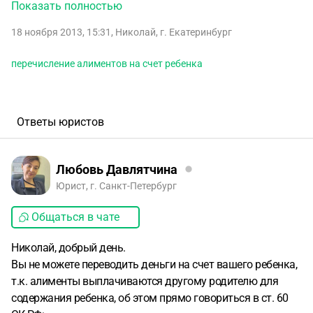
данный момент у нас возник конфликт, на почве
Показать полностью
личностных отношений друг с другом, и в дальнейшем
18 ноября 2013, 15:31
,
Николай
,
г. Екатеринбург
мне не хочется переводить деньги лично ей, вопрос:
1)
Могу ли я открыть банковский счет на сына, и
перечисление алиментов на счет ребенка
соответственно производить переводы денежных средств
на этот счет, и при этом имеется ли гарантия того, что
бывшая жена, каким-либо способом не сможет
воспользоваться деньгами с этого счета, кроме самого
Ответы юристов
сына, по достижению им совершеннолетнего возраста?
Если могу, на какой нормативный документ мне
ссылаться?
Любовь Давлятчина
Юрист, г. Санкт-Петербург
Общаться в чате
Николай, добрый день.
Вы не можете переводить деньги на счет вашего ребенка,
т.к. алименты выплачиваются другому родителю для
содержания ребенка, об этом прямо говориться в ст. 60