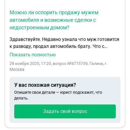
Можно ли оспорить продажу мужем
автомобиля и возможные сделки с
недостроенным домом?
Здравствуйте. Недавно узнала что муж готовится
к разводу, продал автомобиль брату. Что с
недостроенным домом, не знаю возможно тоже
Показать полностью
продал. Участок в аренде , дом недостроен. Могу
29 ноября 2025, 17:20
, вопрос №4775759, Галина, г.
ли я подать в суд о признании сделки
Москва
недействительной. Есть несовершеннолетний
ребенок.
У вас похожая ситуация?
Опишите свои детали — юрист подскажет, что
делать.
Задать свой вопрос