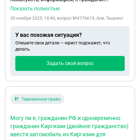
Узбекистана, в прошлом году меня
Показать полностью
депортировали из России, приехал, нахожусь в
30 ноября 2025, 18:40
, вопрос №4776619, Али, Ташкент
Ташкенте, в ближайшее время планирую приехать
на республику Беларусь, а там в Белоруссии не
У вас похожая ситуация?
откажут мне?
Опишите свои детали — юрист подскажет, что
делать.
Задать свой вопрос
Таможенное право
Могу ли я, гражданин РФ и одновременно
гражданин Киргизии (двойное гражданство)
ввести автомобиль из Киргизии для