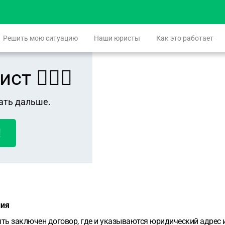
Решить мою ситуацию
Наши юристы
Как это работает
 👨🏻‍⚖️
ать дальше.
!
ния
ь заключен договор, где и указываются юридический адрес и