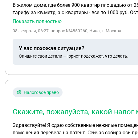
В жилом доме, где более 900 квартир площадью от 28
тарифу за кв.метр, а с квартиры - все по 1000 руб. Остальные услуги, в том числе и имеющаяся охрана оплачивается по тарифу с кв. метра. Маленьких квартир
в доме очень мало и собственники маленьких квартир требуют оплату за консъержа за м.кв, а собственники больших квартир топят за уравниловку- все по
Показать полностью
1000 р. При голосовании конечно победят голоса собственников больших квартир, т.к их больше и им это выгоднее. А это несправедливо. Маленькие студии
08 февраля, 06:27
, вопрос №4850260, Нина, г. Москва
покупали не богатые люди. Как быть, если собственни
У вас похожая ситуация?
Опишите свои детали — юрист подскажет, что делать.
Налоговое право
Скажите, пожалуйста, какой налог
Здравствуйте! Я сдаю собственные нежилые помещения в аре
помещения перевела на патент. Сейчас собираюсь пр