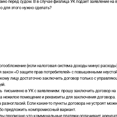
зию перед судом. В в случае физлица УК подает заявление на 
о для этого нужно сделать?
гообложение (если налоговая система доходы минус расходы
я закон «О защите прав потребителей» с повышенными неусто
скому лицу достаточно заключить договор только с управляю
ей.
ь письменно в УК с заявлением: прошу заключить договор на
на нежилое помещение и реквизиты для заключения договора.
ла разногласий. Если какие-то пункты договора не устроят мо
ибо предложить компромиссный вариант.
нды прописано что коммунальные платежи оплачивает арендато