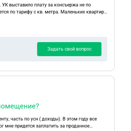
. УК выставило плату за консъержа не по
по закону?
Задать свой вопрос
 помещение?
усн ( доходы). В этом году все
ог мне придется заплатить за проданное