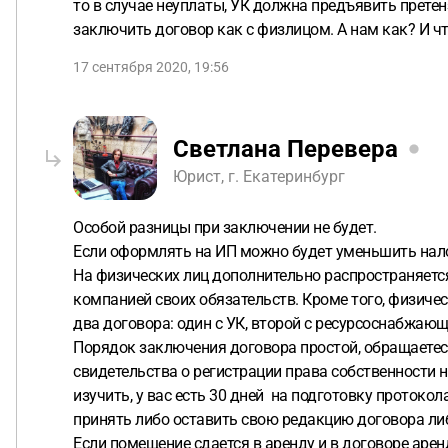
то в случае неуплаты, УК должна предъявить претен
заключить договор как с физлицом. А нам как? И чт
17 сентября 2020, 19:56
Светлана Перевера
Юрист, г. Екатеринбург
Особой разницы при заключении не будет.
Если оформлять на ИП можно будет уменьшить нало
На физических лиц дополнительно распространяетс
компанией своих обязательств. Кроме того, физиче
два договора: один с УК, второй с ресурсоснабжающ
Порядок заключения договора простой, обращаетес
свидетельства о регистрации права собственности 
изучить, у вас есть 30 дней на подготовку протоко
принять либо оставить свою редакцию договора л
Если помещение сдается в аренду и в договоре аре