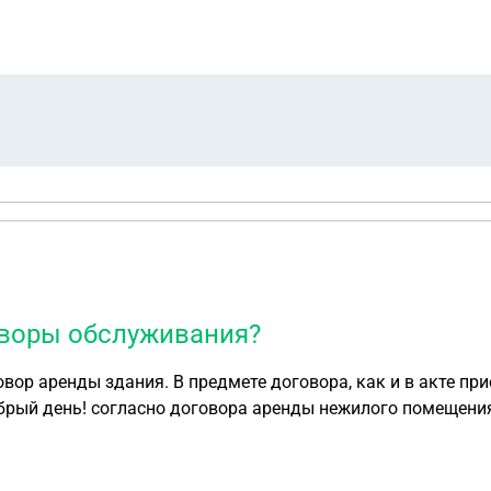
оворы обслуживания?
р аренды здания. В предмете договора, как и в акте при
лого помещения пункт 4.2.2, все расходы связанные с
м состоянии ложатся на Арендатора (Ближние горки), исх
рудования (в том числе ШРП). Для заключения договора 