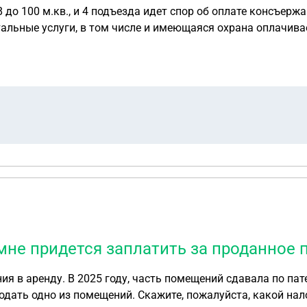
 до 100 м.кв., и 4 подъезда идет спор об оплате консъержа
ки студий не согласны, но их мало в доме. Как поступить 
 мне придется заплатить за проданное
нду. В 2025 году, часть помещений сдавала по патенту, часть по 
одать одно из помещений. Скажите, пожалуйста, какой нал