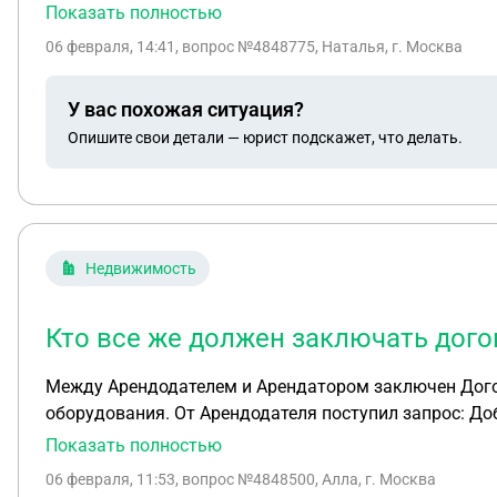
помещение?
Показать полностью
06 февраля, 14:41
, вопрос №4848775, Наталья, г. Москва
У вас похожая ситуация?
Опишите свои детали — юрист подскажет, что делать.
Недвижимость
Кто все же должен заключать дог
Между Арендодателем и Арендатором заключен Догово
оборудования. От Арендодателя поступил запрос: Добрый день! согласно договора аренды нежи
содержанием Объекта аренды в исправном техническо
Показать полностью
следующее: 1. Заключить договор с АО «Газпром газораспределение Курск» в г.Железногорске (ул. Мира, 22, Железногорск) на техническое и аварийно-
06 февраля, 11:53
, вопрос №4848500, Алла, г. Москва
диспетчерское обслуживание газоиспользующего обо